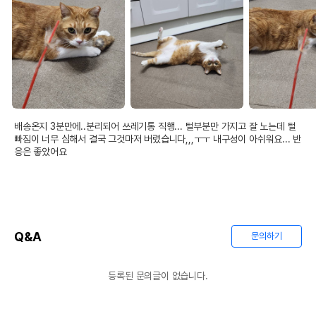
가슴으로 낳아 지갑으로 길렀다지만...
냥님들 장난감에 허리가 휘청!!한다면!!
그럴땐 기본중의 기본!!가성비템!!!
오뎅꼬치를 선물해보세요
(고양이 없는 사람은 있어도 오뎅꼬치 없는 집사는 없다는 학계의 정설!!)
배송온지 3분만에..분리되어 쓰레기통 직행... 털부분만 가지고 잘 노는데 털
빠짐이 너무 심해서 결국 그것마저 버렸습니다,,,ㅜㅜ 내구성이 아쉬워요... 반
응은 좋았어요
Q&A
문의하기
등록된 문의글이 없습니다.