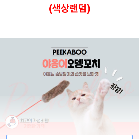
(색상랜덤)