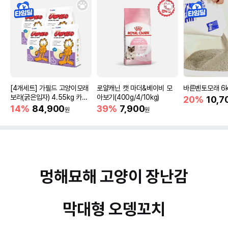
[4개세트] 가필드 고양이모래
로얄캐닌 캣 마더&베이비 모
바른벤토모래 6
보라(굵은입자) 4.55kg 카사
아보기(400g/4/10kg)
20%
10,7
바모래
14%
84,900
39%
7,900
원
원
멍해묘해 고양이 장난감
막대형 오뎅꼬치