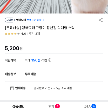
고양이
멍해묘해
브랜드관 이동
[무료배송] 멍해묘해 고양이 장난감 막대형 스틱
4.0
후기 3개
5,200
원
적립혜택
최대
150점
적립
배송정보
무료배송
업체배송
결제완료 기준 2 ~ 5일 소요 예정
상품정보
후기
Q&A
3
0