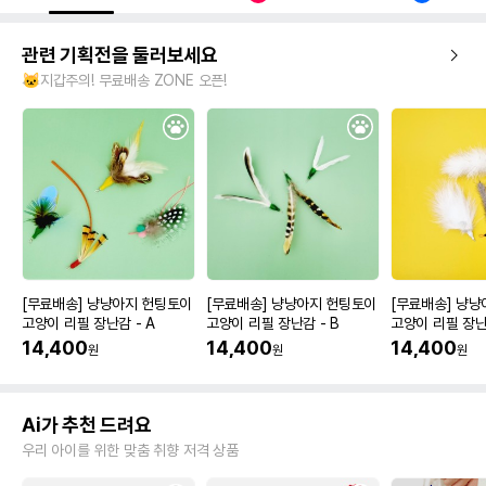
관련 기획전을 둘러보세요
🐱지갑주의! 무료배송 ZONE 오픈!
[무료배송] 냥냥아지 헌팅토이
[무료배송] 냥냥아지 헌팅토이
[무료배송] 냥
고양이 리필 장난감 - A
고양이 리필 장난감 - B
고양이 리필 장난
14,400
14,400
14,400
원
원
원
Ai가 추천 드려요
우리 아이를 위한 맞춤 취향 저격 상품