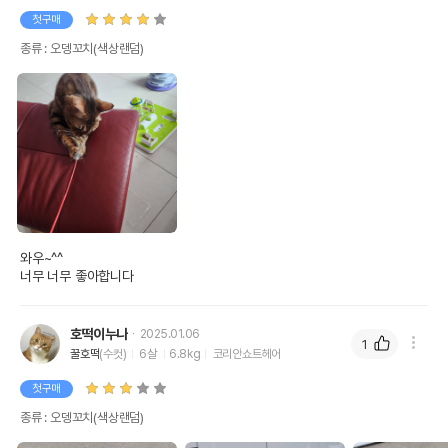
첫구매
종류 : 오뎅꼬치(색상랜덤)
그동안의 역사와 판매량이
보증하고 수많은 집사님들이 인정하는
고양이 장난감 베스트 셀러!!
가성비 우주 극강!!
고양이 장난감 막대형
오 뎅 꼬 치 !!!
와우~^^

너무 너무 좋아합니다
호떡이누나
2025.01.06
1
꿀호떡
(수컷)
6살
6.8kg
코리안쇼트헤어
첫구매
종류 : 오뎅꼬치(색상랜덤)