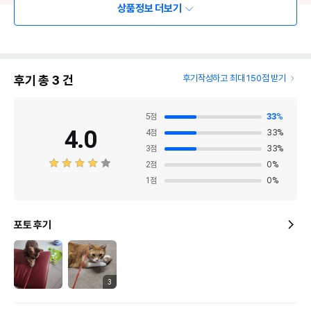
상품정보 더보기
후기 총
3
건
후기작성하고 최대 150점 받기
5
점
33
%
4.0
4
점
33
%
3
점
33
%
2
점
0
%
1
점
0
%
포토 후기
3