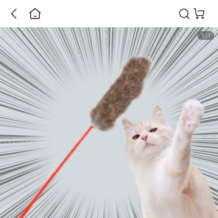
1
/
1