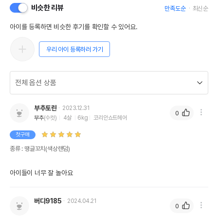
비슷한 리뷰
만족도순
최신순
아이를 등록하면 비슷한 후기를 확인할 수 있어요.
우리 아이 등록하러 가기
부추토란
2023.12.31
0
부추
(수컷)
4살
6kg
코리안쇼트헤어
첫구매
종류 : 땡글꼬치(색상랜덤)
아이들이 너무 잘 놀아요
버디9185
2024.04.21
0