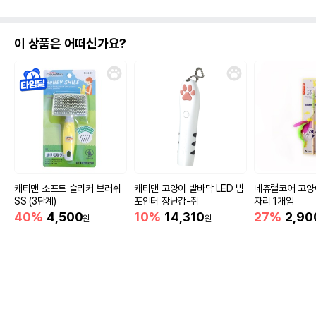
이 상품은 어떠신가요?
고양이 
아이들
줄어든
고양
아이들과
캐티맨 소프트 슬리커 브러쉬
캐티맨 고양이 발바닥 LED 빔
네츄럴코어 고양
SS (3단계)
포인터 장난감-쥐
자리 1개입
40%
4,500
10%
14,310
27%
2,90
원
원