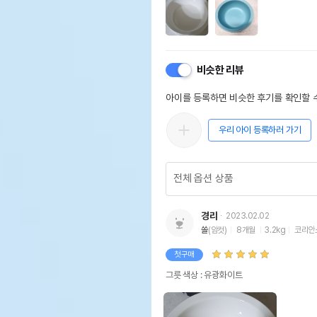
비슷한 리뷰
아이를 등록하면 비슷한 후기를 확인할 수
우리 아이 등록하러 가기
경랴
2023.02.02
쏠
(암컷)
8개월
3.2kg
코리안
첫구매
그릇 색상 : 유광화이트