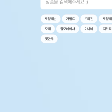
로얄캐닌
가필드
오리젠
로얄캐
모래
알모네이쳐
이나바
지위픽
캣만두