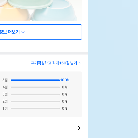
정보 더보기
후기작성하고 최대 150점 받기
5
점
100
%
4
점
0
%
3
점
0
%
2
점
0
%
1
점
0
%