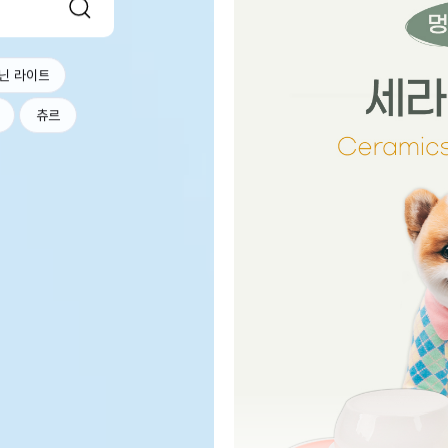
닌 라이트
츄르