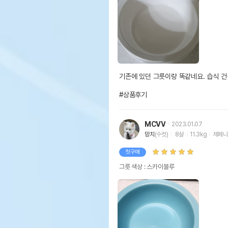
기존에 있던 그릇이랑 똑같네요. 습식 건
#상품후기
MCVV
2023.01.07
망치
(수컷)
8살
11.3kg
제페니
첫구매
그릇 색상 : 스카이블루