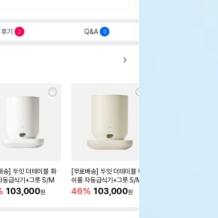
후기
Q&A
2
0
배송] 두잇 더테이블 화
[무료배송] 두잇 더테이블 머
[무료배송] 두잇 웨이브
자동급식기+그릇 S/M
쉬룸 자동급식기+그릇 S/M
타입
%
103,000
46%
103,000
27%
58,900
원
원
원