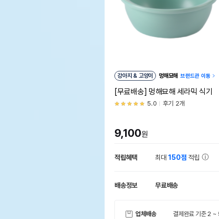
강아지 & 고양이
멍해묘해
브랜드관 이동
[무료배송] 멍해묘해 세라믹 식기
5.0
후기 2개
9,100
원
적립혜택
최대
150점
적립
배송정보
무료배송
업체배송
결제완료 기준 2 ~