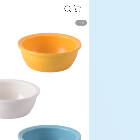
1
/
6