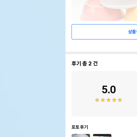
상품
후기 총
2
건
5.0
포토 후기