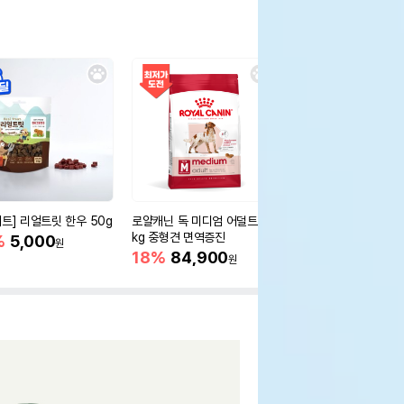
세트] 리얼트릿 한우 50g
로얄캐닌 독 미디엄 어덜트 10
오리젠 독 스몰브리드 4
kg 중형견 면역증진
%
5,000
15%
75,400
원
원
18%
84,900
원