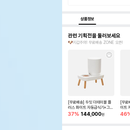
상품정보
관련 기획전을 둘러보세요
🐶지갑주의! 무료배송 ZONE 오픈!
[무료배송] 두잇 더테이블 플
[무료
러스 화이트 자동급식기+그릇
이트 
S/M
37%
144,000
46
원