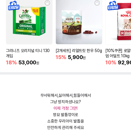
그리니즈 오리지널 티니 130
[2개세트] 리얼트릿 한우 50g
[10%쿠폰] 로
개입
엄 어덜트 10kg
15%
5,900
원
증진
18%
53,000
10%
92,9
원
무서워해서,싫어해서,힘들어해서
그냥 방치하셨나요?
이제 걱정 그만!
멍묘 발톱깎이로
소중한 우리아이 발톱을
안전하게 관리해 주세요