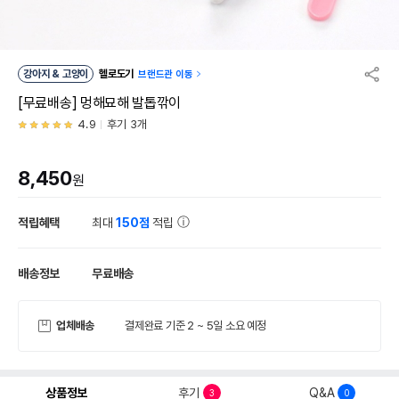
강아지 & 고양이
헬로도기
브랜드관 이동
[무료배송] 멍해묘해 발톱깎이
4.9
후기 3개
8,450
원
적립혜택
최대
150점
적립
배송정보
무료배송
업체배송
결제완료 기준 2 ~ 5일 소요 예정
상품정보
후기
Q&A
3
0