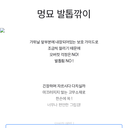
멍묘 발톱깎이
가위날 앞부분에 내장되어있는 보호 가이드로
조금씩 잘리기 때문에
오버컷 걱정은 NO!
발톱튐 NO !
긴장하며 자르시다 다치실까
미끄러지지 않는 고무소재로
한손에 쏙 !
너무나 편안한 그립감!
오버컷 예방 !