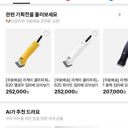
관련 기획전을 둘러보세요
🐶지갑주의! 무료배송 ZONE 오픈!
[무료배송] 리케이 클리퍼 KL-
[무료배송] 리케이 클리퍼 KL-
[무료배송] 리케
620 옐로우 킴라베 모아보기
620 화이트 킴라베 모아보기
1 블랙 킴라베 
252,000
252,000
207,000
원
원
원
Ai가 추천 드려요
우리 아이를 위한 맞춤 취향 저격 상품