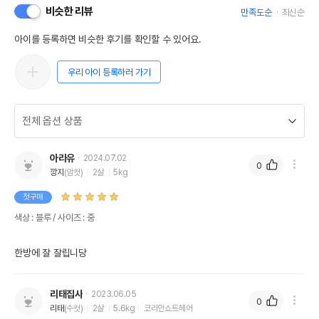
헬로도기
수입자를 함께 표기
비슷한 리뷰
만족도순
최신순
AS책임자와 전화번호
아이를 등록하면 비슷한 후기를 확인할 수 있어요.
어바웃펫 // 1644-9601
또는 소비자상담 관련
전화번호
우리 아이 등록하러 가기
유통기한이 최소 2026.12.07이거나 그
이후인 상품이 출고됩니다.
유통기한
단, 상품명에 유통기한 명시된 경우, 해당
유통기한을 따릅니다.
아라유
2024.07.02
0
깡지
(암컷)
2살
5kg
첫구매
색상 : 블루 / 사이즈 : 중
한방에 잘 잘립니당
리태집사
2023.06.05
0
리태
(수컷)
2살
5.6kg
코리안쇼트헤어