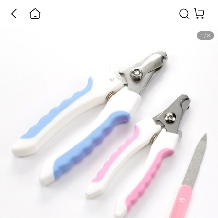
1
/
3