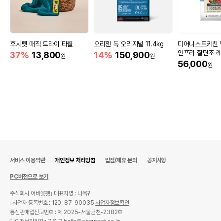
후시펫 매직 드라이 타월
오리젠 독 오리지널 11.4kg
디어니스트키친 
인프리 칠면조 레
37%
13,800
14%
150,900
원
원
56,000
원
서비스 이용약관
개인정보 처리방침
입점/제휴 문의
공지사항
PC버전으로 보기
주식회사 어바웃펫
대표자명 : 나옥귀
사업자 등록번호 : 120-87-90035
사업자정보확인
통신판매업신고번호 : 제 2025-서울금천-2382호