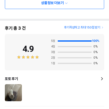
보호가이드로 발톱튐 방지 !
상품정보 더보기
스테인레스날로 무디지 않게 한번에 !
한손에 쏙 들어오는 그립감 !
상세사이즈
후기 총
3
건
후기작성하고 최대 150점 받기
5
점
100
%
4.9
4
점
0
%
3
점
0
%
2
점
0
%
상품 필수 정보
1
점
0
%
품명 및 모델명
[무료배송] 멍해묘해 발톱깎이
포토 후기
법에 의한 인증,허가 등을
상품상세설명 참조
받았음을 확인할수 있는
경우 그에 대한 사항
제조국 또는 원산지
중국
제조자,수입품의 경우