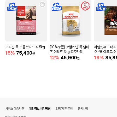
오리젠 독 스몰브리드 4.5kg
[10%쿠폰] 로얄캐닌 독 말티
하림펫푸드 더리
즈 어덜트 3kg 피모관리
오븐베이크드 어
15%
75,400
원
5.8kg
12%
45,900
19%
85,8
원
서비스 이용약관
개인정보 처리방침
입점/제휴 문의
공지사항