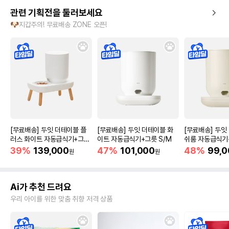
관련 기획전을 둘러보세요
🐶지갑주의! 무료배송 ZONE 오픈!
[무료배송] 두잇 더테이블 플
[무료배송] 두잇 더테이블 화
[무료배송] 두잇
러스 화이트 자동급식기+그릇
이트 자동급식기+그릇 S/M
쉬룸 자동급식기+
S/M
39%
139,000
47%
101,000
48%
99,0
원
원
Ai가 추천 드려요
우리 아이를 위한 맞춤 취향 저격 상품