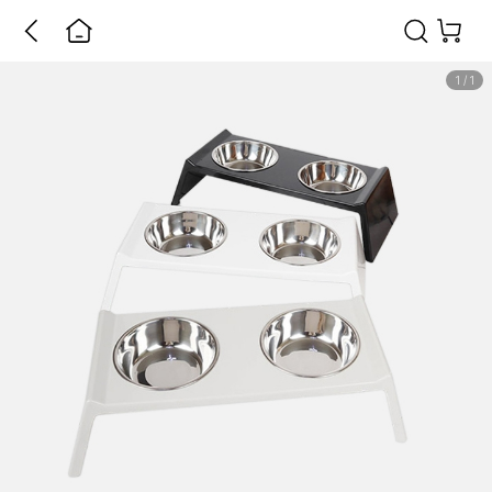
1
/
1