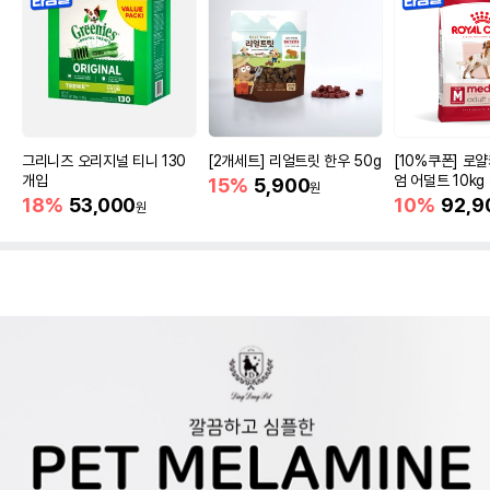
그리니즈 오리지널 티니 130
[2개세트] 리얼트릿 한우 50g
[10%쿠폰] 로
개입
엄 어덜트 10kg
15%
5,900
원
증진
18%
53,000
10%
92,9
원