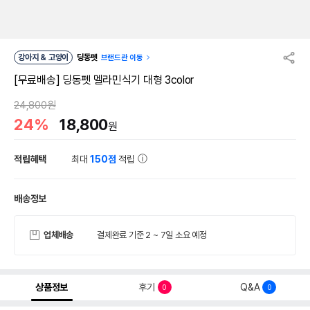
강아지 & 고양이
딩동펫
브랜드관 이동
[무료배송] 딩동펫 멜라민식기 대형 3color
24,800원
24%
18,800
원
적립혜택
최대
150점
적립
배송정보
업체배송
결제완료 기준 2 ~ 7일 소요 예정
상품정보
후기
Q&A
0
0