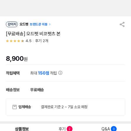
강아지
오드펫
브랜드관 이동
[무료배송] 오드펫 비코펫츠 본
4.5
후기 2개
8,900
원
적립혜택
최대
150점
적립
배송정보
무료배송
업체배송
결제완료 기준 2 ~ 7일 소요 예정
상품정보
후기
Q&A
2
0