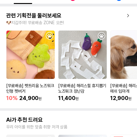
관련 기획전을 둘러보세요
🐶지갑주의! 무료배송 ZONE 오픈!
[무료배송] 펫트리움 노즈워크
[무료배송] 해리스힐 휴지뽑기
[무료배송] 해리
인형 펫버거
노즈워크 장난감
메쉬 입마개
10%
24,900
11,400
12,900
원
원
원
Ai가 추천 드려요
우리 아이를 위한 맞춤 취향 저격 상품