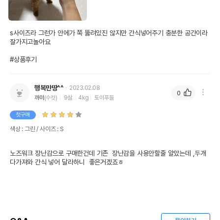
s사이즈라 그런가 안에가 쭉 뚫려있진 않지만 간식넣어주기 충분한 공간이라 
잘가지고놀아요

#상품후기
행복만땅^^
2023.02.08
0
까미
(수컷)
9살
4kg
토이푸들
첫구매
색상 : 그린 / 사이즈 : S
노즈워크 장난감으로 구매한건데 기존  장난감을 사용안할줄 알았는데 ,두개
다가져와 간식 넣어 달라하니  좋은거겠죠ㅎ