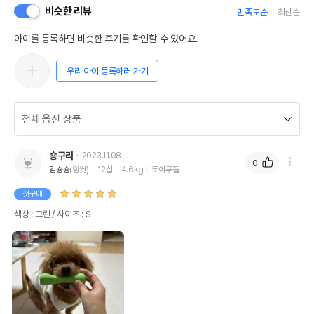
비슷한 리뷰
만족도순
최신순
아이를 등록하면 비슷한 후기를 확인할 수 있어요.
우리 아이 등록하러 가기
숑구리
2023.11.08
0
김숑숑
(암컷)
12살
4.6kg
토이푸들
첫구매
색상 : 그린 / 사이즈 : S