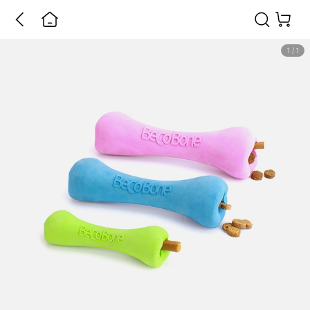
1
/
1