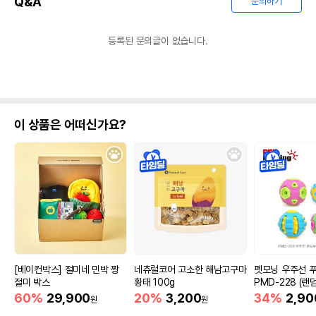
Q&A
문의하기
등록된 문의글이 없습니다.
이 상품은 어떠신가요?
[베이컨박스] 절미네 민박 짱
네츄럴코어 고소한 해남고구마
펫모닝 우주선 
절미 박스
황태 100g
PMD-228 (랜
60%
29,900
20%
3,200
34%
2,90
원
원