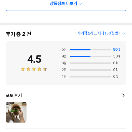
상품정보 더보기
후기 총
2
건
후기작성하고 최대 150점 받기
5
점
50
%
4.5
4
점
50
%
3
점
0
%
2
점
0
%
1
점
0
%
포토 후기