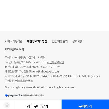
서비스 이용약관
개인정보 처리방침
입점/제휴 문의
공지사항
PC버전으로 보기
주식회사 어바웃펫
대표자명 : 나옥귀
사업자 등록번호 : 120-87-90035
사업자정보확인
통신판매업신고번호 : 제 2025-서울금천-2382호
개인정보관리자 : 김원규 hello@aboutpet.co.kr
서울특별시 금천구 가산디지털2로 144, 현대테라타워 가산DK 507호, 508호 (가산동)
구매안전(에스크로)서비스
© copyright (c) www.aboutpet.co.kr all rights reserved.
장바구니 담기
구매하기