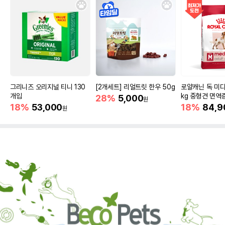
그리니즈 오리지널 티니 130
[2개세트] 리얼트릿 한우 50g
로얄캐닌 독 미디
개입
kg 중형견 면역
28%
5,000
원
18%
53,000
18%
84,9
원