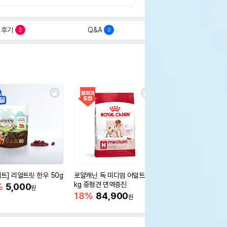
후기
Q&A
3
0
세트] 리얼트릿 한우 50g
로얄캐닌 독 미디엄 어덜트 10
오리젠 독 스몰브리드 4
kg 중형견 면역증진
%
5,000
15%
75,400
원
원
18%
84,900
원