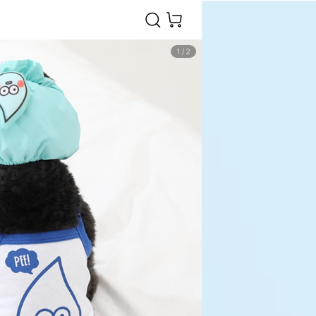
1
/
2