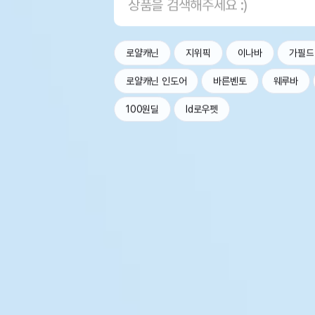
로얄캐닌
지위픽
이나바
가필드
로얄캐닌 인도어
바른벤토
웨루바
100원딜
Id로우펫