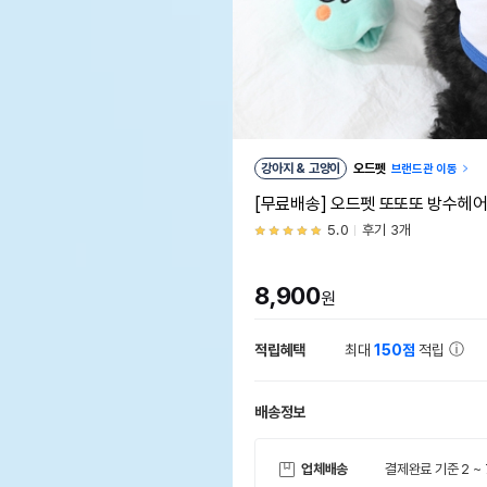
강아지 & 고양이
오드펫
브랜드관 이동
[무료배송] 오드펫 또또또 방수헤
5.0
후기 3개
8,900
원
적립혜택
최대
150점
적립
배송정보
업체배송
결제완료 기준 2 ~