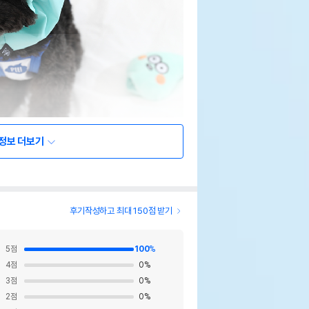
정보 더보기
후기작성하고 최대 150점 받기
5
점
100
%
4
점
0
%
3
점
0
%
2
점
0
%