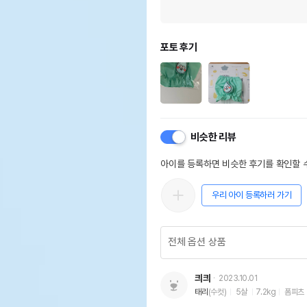
포토 후기
비슷한 리뷰
아이를 등록하면 비슷한 후기를 확인할 수
우리 아이 등록하러 가기
킈킈
2023.10.01
태리
(수컷)
5살
7.2kg
폼피츠