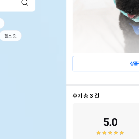
힐스 캣
상품
후기 총
3
건
5.0