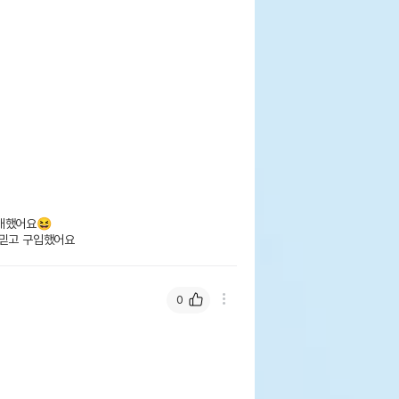
했어요😆

 믿고 구입했어요
0