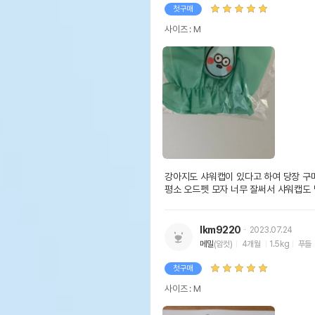
첫구매
사이즈 : M
강아지도 샤워캡이 있다고 하여 당장 구매
평소 오드펫 모자 너무 잘써서 샤워캡도
lkm9220
2023.07.24
메밀
(암컷)
4개월
1.5kg
푸들
첫구매
사이즈 : M