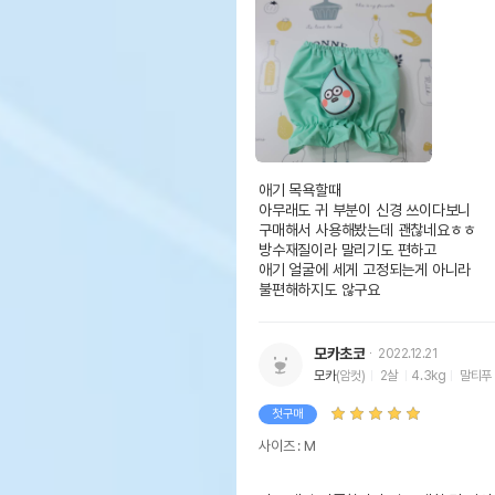
애기 목욕할때

아무래도 귀 부분이 신경 쓰이다보니

구매해서 사용해봤는데 괜찮네요ㅎㅎ

방수재질이라 말리기도 편하고

애기 얼굴에 세게 고정되는게 아니라

불편해하지도 않구요
모카초코
2022.12.21
모카
(암컷)
2살
4.3kg
말티푸
첫구매
사이즈 : M