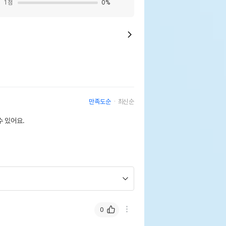
1
점
0
%
만족도순
최신순
 있어요.
0