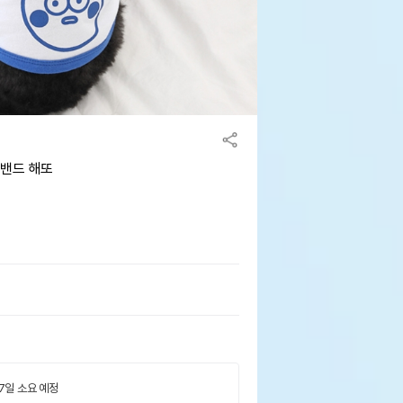
어밴드 해또
 7일 소요 예정