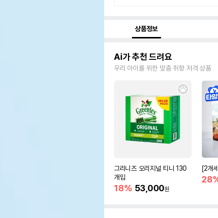
상품정보
Ai가 추천 드려요
우리 아이를 위한 맞춤 취향 저격 상품
그리니즈 오리지널 티니 130
[2개
개입
28
18%
53,000
원