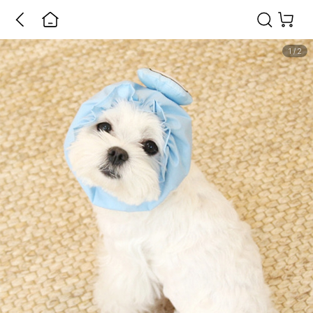
1
/
2