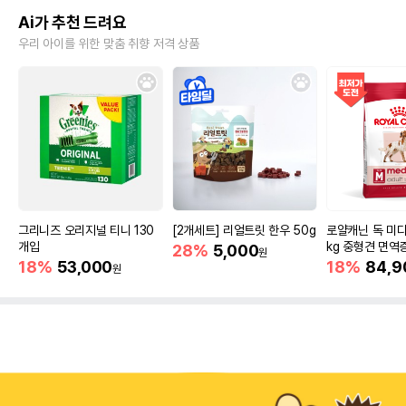
Ai가 추천 드려요
우리 아이를 위한 맞춤 취향 저격 상품
그리니즈 오리지널 티니 130
[2개세트] 리얼트릿 한우 50g
로얄캐닌 독 미디
개입
kg 중형견 면역
28%
5,000
원
18%
53,000
18%
84,9
원