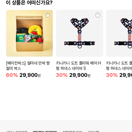
이 상품은 어떠신가요?
[베이컨박스] 절미네 민박 짱
키니키니 도트 플라워 베어 H
키니키니 도트 플
절미 박스
형 하네스 네이비 S
형 하네스 네이비
60%
29,900
30%
29,900
30%
29,9
원
원