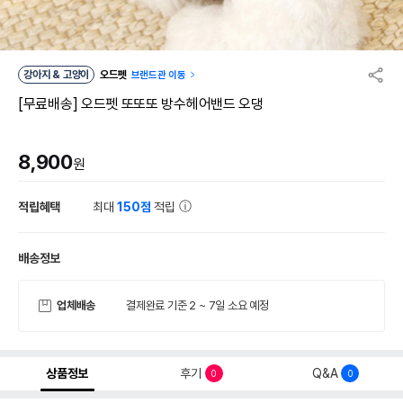
강아지 & 고양이
오드펫
브랜드관 이동
[무료배송] 오드펫 또또또 방수헤어밴드 오댕
8,900
원
적립혜택
최대
150점
적립
배송정보
업체배송
결제완료 기준 2 ~ 7일 소요 예정
상품정보
후기
Q&A
0
0