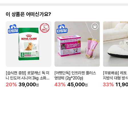
이 상품은 어떠신가요?
[습식캔 증정] 로얄캐닌 독 미
[어펫단독] 인트라젠 플러스
[무료배송] 레토
니 인도어 시니어 3kg 소화도
영양제 (2g*200p)
지방석 대형 방석 
움
m)
20%
39,000
43%
45,000
33%
11,9
원
원