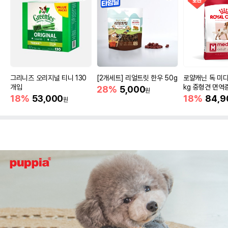
그리니즈 오리지널 티니 130
[2개세트] 리얼트릿 한우 50g
로얄캐닌 독 미디
개입
kg 중형견 면역
28%
5,000
원
18%
53,000
18%
84,9
원