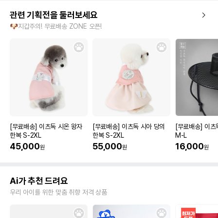
관련 기획전을 둘러보세요
🐶지갑주의! 무료배송 ZONE 오픈!
[무료배송] 이츠독 시온 왕자
[무료배송] 이츠독 시아 당의
[무료배송] 이츠
한복 S-2XL
한복 S-2XL
M-L
45,000
55,000
16,000
원
원
원
Ai가 추천 드려요
우리 아이를 위한 맞춤 취향 저격 상품