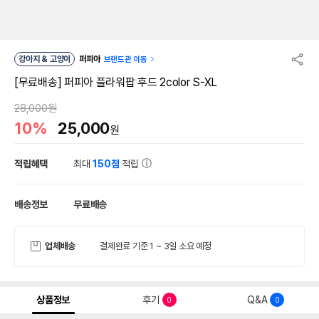
강아지 & 고양이
퍼피아
브랜드관 이동
[무료배송] 퍼피아 플라워팝 후드 2color S-XL
28,000원
10%
25,000
원
적립혜택
최대
150점
적립
배송정보
무료배송
업체배송
결제완료 기준 1 ~ 3일 소요 예정
상품정보
후기
Q&A
0
0