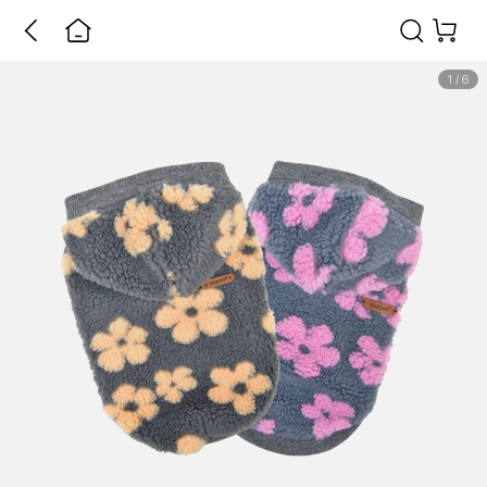
1
/
6