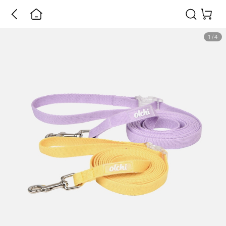
1
/
4