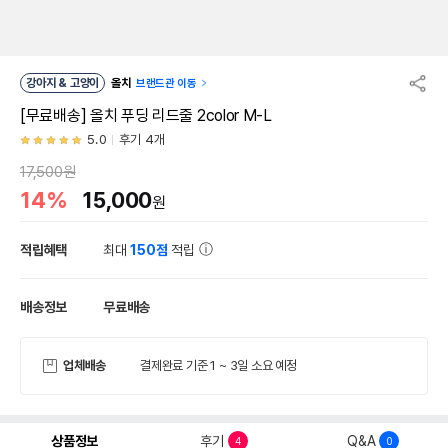
강아지 & 고양이
올치
브랜드관 이동
[무료배송] 올치 푸딩 리드줄 2color M-L
5.0
후기 4개
17,500원
14%
15,000
원
적립혜택
최대
150점
적립
배송정보
무료배송
업체배송
결제완료 기준 1 ~ 3일 소요 예정
상품정보
후기
Q&A
4
0