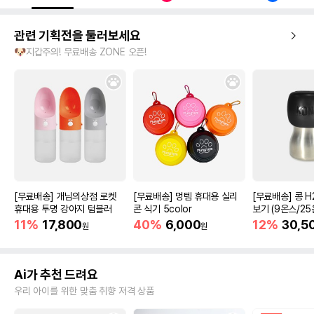
관련 기획전을 둘러보세요
🐶지갑주의! 무료배송 ZONE 오픈!
[무료배송] 개님의상점 로켓
[무료배송] 멍템 휴대용 실리
[무료배송] 콩 H
휴대용 투명 강아지 텀블러
콘 식기 5color
보기 (9온스/25
11%
17,800
40%
6,000
12%
30,5
원
원
Ai가 추천 드려요
우리 아이를 위한 맞춤 취향 저격 상품