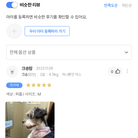
비슷한 리뷰
만족도순
최신순
아이를 등록하면 비슷한 후기를 확인할 수 있어요.
우리 아이 등록하러 가기
크송맘
2023.11.06
0
크송
(암컷)
2살
4.5kg
하나뿐인 믹스
첫구매
색상 : 퍼플 / 사이즈 : M