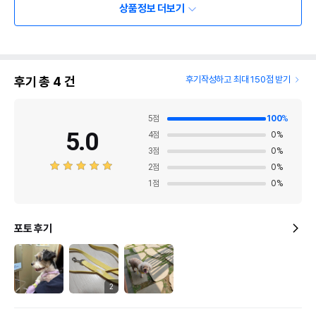
상품정보 더보기
후기 총
4
건
후기작성하고 최대 150점 받기
5
점
100
%
5.0
4
점
0
%
3
점
0
%
2
점
0
%
1
점
0
%
포토 후기
2