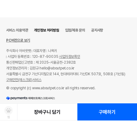
서비스 이용약관
개인정보 처리방침
입점/제휴 문의
공지사항
PC버전으로 보기
주식회사 어바웃펫
대표자명 : 나옥귀
사업자 등록번호 : 120-87-90035
사업자정보확인
통신판매업신고번호 : 제 2025-서울금천-2382호
개인정보관리자 : 김원규 hello@aboutpet.co.kr
서울특별시 금천구 가산디지털2로 144, 현대테라타워 가산DK 507호, 508호 (가산동)
구매안전(에스크로)서비스
© copyright (c) www.aboutpet.co.kr all rights reserved.
장바구니 담기
구매하기
찜
상품선택
처방사료 주문 시 확인해주세요!
쿠폰보기
적립혜택
취소/ 교환/ 환불
유통기한 임박 상품
최저가 도전 상품
AI검색
AI검색