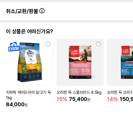
취소/교환/환불
이 상품은 어떠신가요?
지위픽 에어드라이 닭고기 독
오리젠 독 스몰브리드 4.5kg
오리젠 독 오리지널
1kg
15%
75,400
14%
150,
원
84,000
원