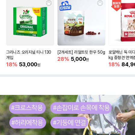
그리니즈 오리지널 티니 130
[2개세트] 리얼트릿 한우 50g
로얄캐닌 독 미디
개입
kg 중형견 면역
28%
5,000
원
18%
53,000
18%
84,9
원