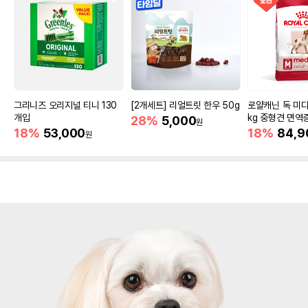
그리니즈 오리지널 티니 130
[2개세트] 리얼트릿 한우 50g
로얄캐닌 독 미디
개입
kg 중형견 면역
28%
5,000
원
18%
53,000
18%
84,9
원