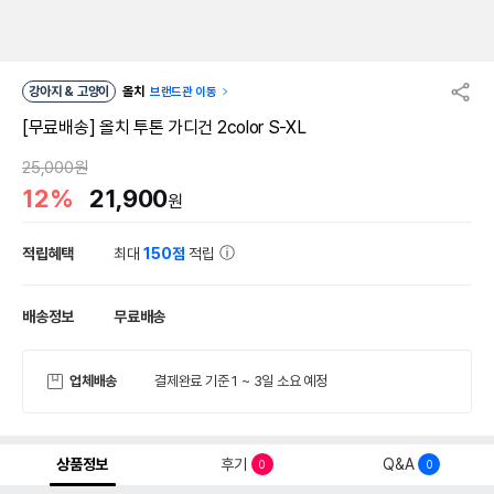
강아지 & 고양이
올치
브랜드관 이동
[무료배송] 올치 투톤 가디건 2color S-XL
25,000원
12%
21,900
원
적립혜택
최대
150점
적립
배송정보
무료배송
업체배송
결제완료 기준 1 ~ 3일 소요 예정
상품정보
후기
Q&A
0
0