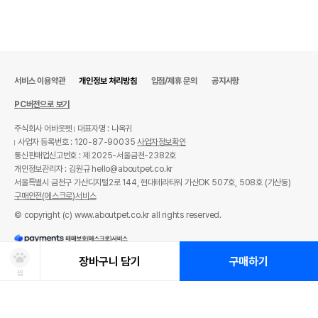
서비스 이용약관
개인정보 처리방침
입점/제휴 문의
공지사항
PC버전으로 보기
주식회사 어바웃펫
대표자명 : 나옥귀
사업자 등록번호 : 120-87-90035
사업자정보확인
통신판매업신고번호 : 제 2025-서울금천-2382호
개인정보관리자 : 김원규 hello@aboutpet.co.kr
서울특별시 금천구 가산디지털2로 144, 현대테라타워 가산DK 507호, 508호 (가산동)
구매안전(에스크로)서비스
© copyright (c) www.aboutpet.co.kr all rights reserved.
장바구니 담기
구매하기
찜
상품선택
처방사료 주문 시 확인해주세요!
쿠폰보기
적립혜택
취소/ 교환/ 환불
유통기한 임박 상품
최저가 도전 상품
AI검색
AI검색