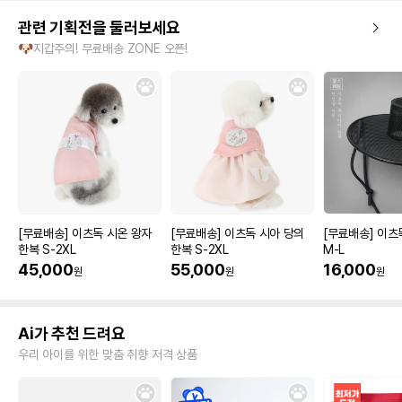
관련 기획전을 둘러보세요
🐶지갑주의! 무료배송 ZONE 오픈!
[무료배송] 이츠독 시온 왕자
[무료배송] 이츠독 시아 당의
[무료배송] 이츠
한복 S-2XL
한복 S-2XL
M-L
45,000
55,000
16,000
원
원
원
Ai가 추천 드려요
우리 아이를 위한 맞춤 취향 저격 상품