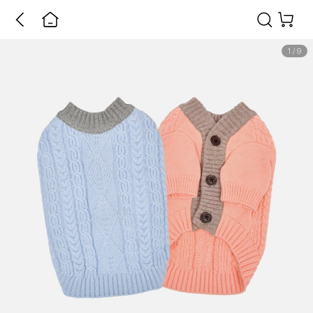
1
/
9