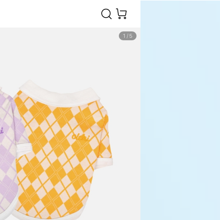
1
/
5