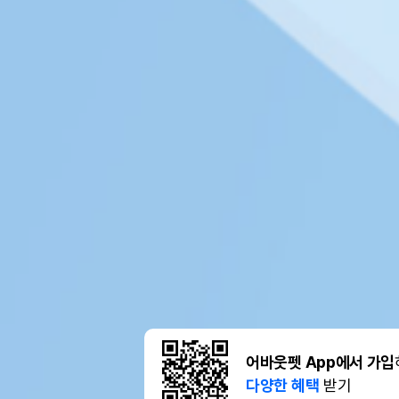
어바웃펫 App에서 가입
다양한 혜택
받기