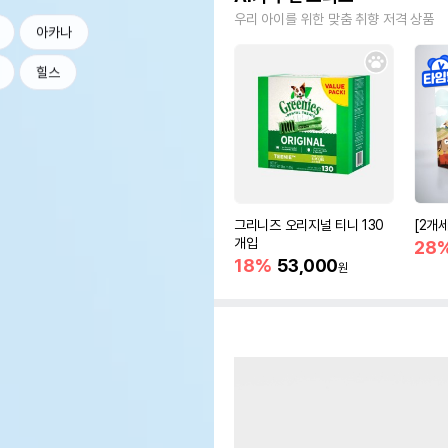
우리 아이를 위한 맞춤 취향 저격 상품
아카나
힐스
그리니즈 오리지널 티니 130
[2개
개입
28
18%
53,000
원