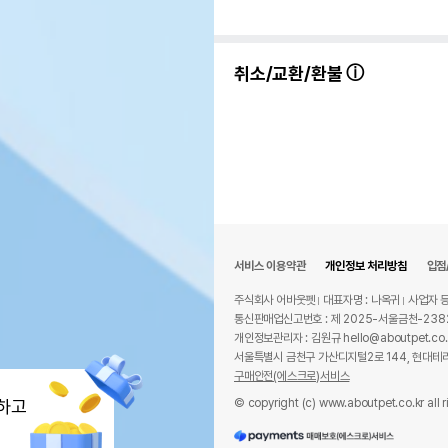
취소/교환/환불
서비스 이용약관
개인정보 처리방침
입점
주식회사 어바웃펫
대표자명 : 나옥귀
사업자 등
통신판매업신고번호 : 제 2025-서울금천-238
개인정보관리자 : 김원규 hello@aboutpet.co.
서울특별시 금천구 가산디지털2로 144, 현대테라
구매안전(에스크로)서비스
© copyright (c) www.aboutpet.co.kr all r
하고