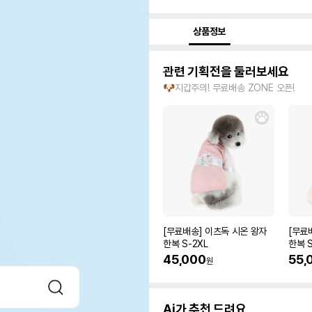
상품정보
관련 기획전을 둘러보세요
🐶지갑주의! 무료배송 ZONE 오픈!
[무료배송] 이츠독 시온 왕자
[무료
한복 S-2XL
한복 S
45,000
55,
원
Ai가 추천 드려요