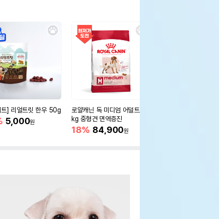
세트] 리얼트릿 한우 50g
로얄캐닌 독 미디엄 어덜트 10
오리젠 독 스몰브리드 4
kg 중형견 면역증진
%
5,000
15%
75,400
원
원
18%
84,900
원