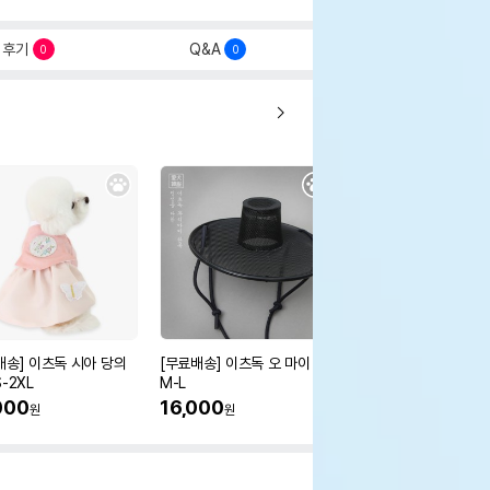
후기
Q&A
0
0
배송] 이츠독 시아 당의
[무료배송] 이츠독 오 마이 갓
[무료배송] 이츠독 몽뚜
-2XL
M-L
즈 아노락 점퍼
000
16,000
38,000
원
원
원