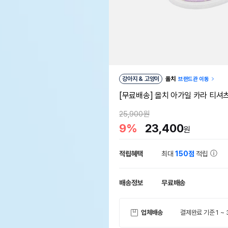
강아지 & 고양이
올치
브랜드관 이동
[무료배송] 올치 아가일 카라 티셔츠 2
25,900원
9%
23,400
원
적립혜택
최대
150점
적립
배송정보
무료배송
업체배송
결제완료 기준 1 ~