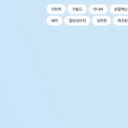
지위픽
가필드
이나바
로얄캐닌
쉐리
알모네이처
오리젠
캐츠랑