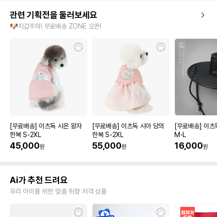
관련 기획전을 둘러보세요
🐶지갑주의! 무료배송 ZONE 오픈!
[무료배송] 이츠독 시온 왕자
[무료배송] 이츠독 시아 당의
[무료배송] 이츠
한복 S-2XL
한복 S-2XL
M-L
45,000
55,000
16,000
원
원
원
Ai가 추천 드려요
우리 아이를 위한 맞춤 취향 저격 상품