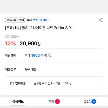
강아지 & 고양이
올치
브랜드관 이동
[무료배송] 올치 그라데이션 니트 2color S-XL
23,900원
12%
20,900
원
적립혜택
최대
150점
적립
배송정보
무료배송
업체배송
결제완료 기준 1 ~ 3일 소요 예정
상품정보
후기
Q&A
0
0