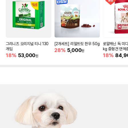
그리니즈 오리지널 티니 130
[2개세트] 리얼트릿 한우 50g
로얄캐닌 독 미디
개입
kg 중형견 면역
28%
5,000
원
18%
53,000
18%
84,9
원