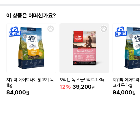
이 상품은 어떠신가요?
지위픽 에어드라이 닭고기 독
오리젠 독 스몰브리드 1.8kg
지위픽 에어드라
1kg
고기 독 1kg
12%
39,200
원
84,000
94,000
원
원