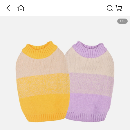
1
/
5