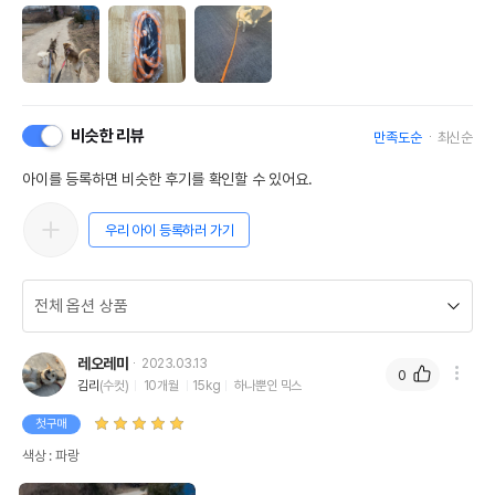
비슷한 리뷰
만족도순
최신순
아이를 등록하면 비슷한 후기를 확인할 수 있어요.
우리 아이 등록하러 가기
레오레미
2023.03.13
0
김리
(수컷)
10개월
15kg
하나뿐인 믹스
첫구매
색상 : 파랑