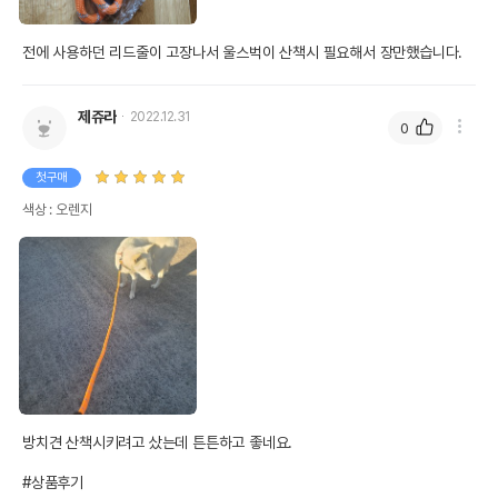
전에 사용하던 리드줄이 고장나서 울스벅이 산책시 필요해서 장만했습니다.
제쥬라
2022.12.31
0
첫구매
색상 : 오렌지
방치견 산책시키려고 샀는데 튼튼하고 좋네요. 

#상품후기