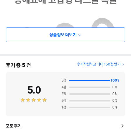
상품정보 더보기
후기 총
5
건
후기작성하고 최대 150점 받기
5
점
100
%
5.0
4
점
0
%
3
점
0
%
2
점
0
%
1
점
0
%
포토 후기