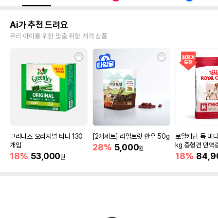
Ai가 추천 드려요
우리 아이를 위한 맞춤 취향 저격 상품
그리니즈 오리지널 티니 130
[2개세트] 리얼트릿 한우 50g
로얄캐닌 독 미디
개입
kg 중형견 면역
28%
5,000
원
18%
53,000
18%
84,9
원