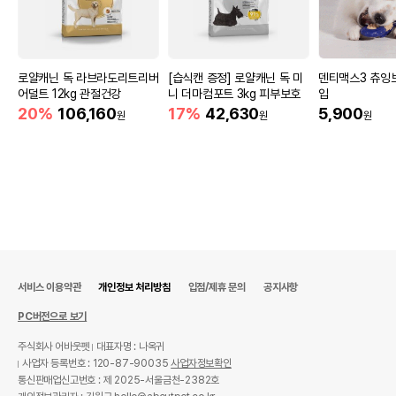
로얄캐닌 독 라브라도리트리버
[습식캔 증정] 로얄캐닌 독 미
덴티맥스3 츄잉
어덜트 12kg 관절건강
니 더마컴포트 3kg 피부보호
입
20%
106,160
17%
42,630
5,900
원
원
원
서비스 이용약관
개인정보 처리방침
입점/제휴 문의
공지사항
PC버전으로 보기
주식회사 어바웃펫
대표자명 : 나옥귀
사업자 등록번호 : 120-87-90035
사업자정보확인
통신판매업신고번호 : 제 2025-서울금천-2382호