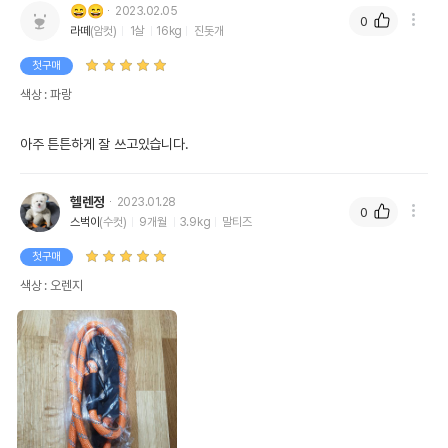
😄😄
2023.02.05
0
라떼
(암컷)
1살
16kg
진돗개
첫구매
색상 : 파랑
아주 튼튼하게 잘 쓰고있습니다.
헬렌정
2023.01.28
0
스벅이
(수컷)
9개월
3.9kg
말티즈
첫구매
색상 : 오렌지