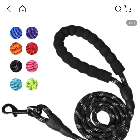
1
/
9