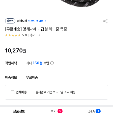
강아지
멍해묘해
브랜드관 이동
[무료배송] 멍해묘해 고급형 리드줄 목줄
5.0
후기 5개
10,270
원
적립혜택
최대
150점
적립
배송정보
무료배송
업체배송
결제완료 기준 2 ~ 5일 소요 예정
상품정보
후기
Q&A
5
1