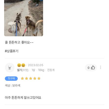
줄 튼튼하고 좋아요~~

#상품후기
😄😄
2023.02.05
0
설기
(수컷)
1살
18kg
진돗개
첫구매
색상 : 보라색
아주 튼튼하게 잘쓰고있어요