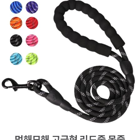
멍해묘해 고급형 리드줄 목줄