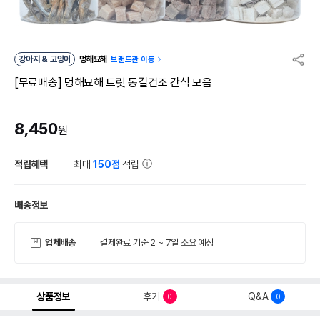
강아지 & 고양이
멍해묘해
브랜드관 이동
[무료배송] 멍해묘해 트릿 동결건조 간식 모음
8,450
원
적립혜택
최대
150점
적립
배송정보
업체배송
결제완료 기준 2 ~ 7일 소요 예정
상품정보
후기
Q&A
0
0