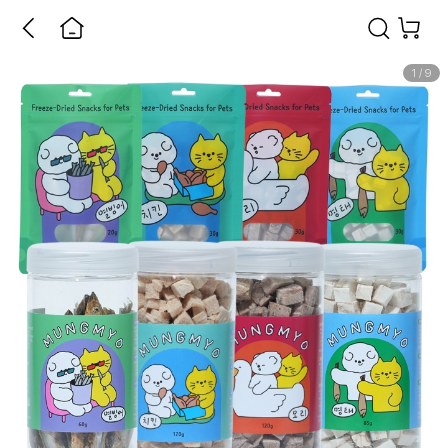
1
/
9