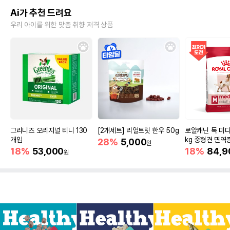
Ai가 추천 드려요
우리 아이를 위한 맞춤 취향 저격 상품
그리니즈 오리지널 티니 130
[2개세트] 리얼트릿 한우 50g
로얄캐닌 독 미디
개입
kg 중형견 면역
28%
5,000
원
18%
53,000
18%
84,9
원