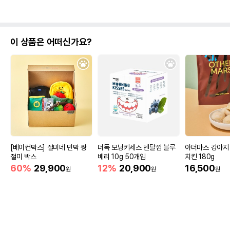
이 상품은 어떠신가요?
[베이컨박스] 절미네 민박 짱
더독 모닝키세스 덴탈껌 블루
아더마스 강아지
절미 박스
베리 10g 50개입
치킨 180g
60%
29,900
12%
20,900
16,500
원
원
원