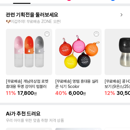
관련 기획전을 둘러보세요
🐶지갑주의! 무료배송 ZONE 오픈!
[무료배송] 개님의상점 로켓
[무료배송] 멍템 휴대용 실리
[무료배송] 콩 H
휴대용 투명 강아지 텀블러
콘 식기 5color
보기 (9온스/25
11%
17,800
40%
6,000
12%
30,5
원
원
Ai가 추천 드려요
우리 아이를 위한 맞춤 취향 저격 상품