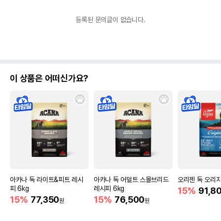
등록된 문의글이 없습니다.
이 상품은 어떠신가요?
아카나 독 라이트&피트 레시
아카나 독 어덜트 스몰브리드
오리젠 독 오리지
피 6kg
레시피 6kg
15%
91,8
15%
77,350
15%
76,500
원
원