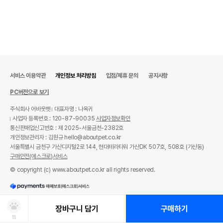
서비스 이용약관
개인정보 처리방침
입점/제휴 문의
공지사항
PC버전으로 보기
주식회사 어바웃펫
대표자명 : 나옥귀
사업자 등록번호 : 120-87-90035
사업자정보확인
통신판매업신고번호 : 제 2025-서울금천-2382호
개인정보관리자 : 김원규 hello@aboutpet.co.kr
서울특별시 금천구 가산디지털2로 144, 현대테라타워 가산DK 507호, 508호 (가산동)
구매안전(에스크로)서비스
© copyright (c) www.aboutpet.co.kr all rights reserved.
장바구니 담기
구매하기
찜