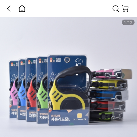
1
/
10