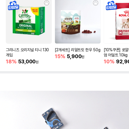
그리니즈 오리지널 티니 130
[2개세트] 리얼트릿 한우 50g
[10%쿠폰] 로
개입
엄 어덜트 10kg
15%
5,900
원
증진
18%
53,000
10%
92,9
원