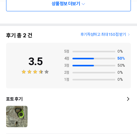
상품정보 더보기
후기 총
2
건
후기작성하고 최대 150점 받기
5
점
0
%
3.5
4
점
50
%
3
점
50
%
2
점
0
%
1
점
0
%
포토 후기