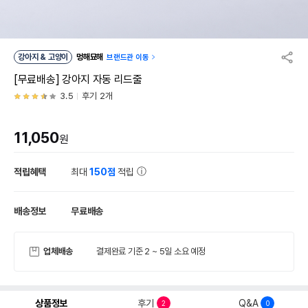
강아지 & 고양이
멍해묘해
브랜드관 이동
[무료배송] 강아지 자동 리드줄
3.5
후기 2개
11,050
원
적립혜택
최대
150점
적립
배송정보
무료배송
업체배송
결제완료 기준 2 ~ 5일 소요 예정
상품정보
후기
Q&A
2
0