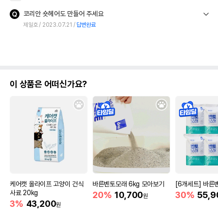
코리안 숏헤어도 만들어 주세요
제일호
2023.07.21
답변완료
이 상품은 어떠신가요?
케어캣 올라이프 고양이 건식
바른벤토모래 6kg 모아보기
[6개세트] 바른
사료 20kg
20%
10,700
30%
55,9
원
3%
43,200
원