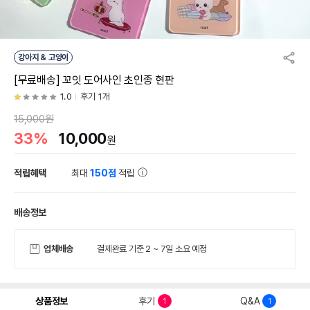
강아지 & 고양이
[무료배송] 꼬잇 도어사인 초인종 현판
1.0
후기 1개
15,000원
33%
10,000
원
적립혜택
최대
150점
적립
배송정보
업체배송
결제완료 기준 2 ~ 7일 소요 예정
상품정보
후기
Q&A
1
1