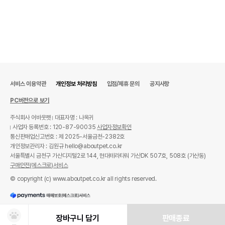
서비스 이용약관
개인정보 처리방침
입점/제휴 문의
공지사항
PC버전으로 보기
주식회사 어바웃펫
대표자명 : 나옥귀
사업자 등록번호 : 120-87-90035
사업자정보확인
통신판매업신고번호 : 제 2025-서울금천-2382호
개인정보관리자 : 김원규 hello@aboutpet.co.kr
서울특별시 금천구 가산디지털2로 144, 현대테라타워 가산DK 507호, 508호 (가산동)
구매안전(에스크로)서비스
© copyright (c) www.aboutpet.co.kr all rights reserved.
장바구니 담기
판매종료