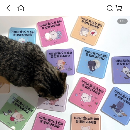
1
/
5