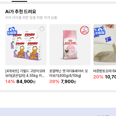
Ai가 추천 드려요
우리 아이를 위한 맞춤 취향 저격 상품
[4개세트] 가필드 고양이모래
로얄캐닌 캣 마더&베이비 모
바른벤토모래 6
보라(굵은입자) 4.55kg 카사
아보기(400g/4/10kg)
20%
10,7
바모래
14%
84,900
39%
7,900
원
원