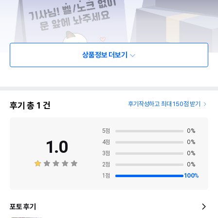
상품정보 더보기
후기 총
1
건
후기작성하고 최대 150점 받기
5
점
0
%
1.0
4
점
0
%
3
점
0
%
2
점
0
%
1
점
100
%
포토 후기