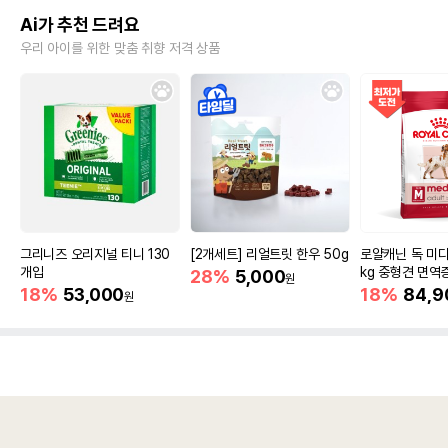
Ai가 추천 드려요
우리 아이를 위한 맞춤 취향 저격 상품
그리니즈 오리지널 티니 130
[2개세트] 리얼트릿 한우 50g
로얄캐닌 독 미디
개입
kg 중형견 면역
28%
5,000
원
18%
53,000
18%
84,9
원