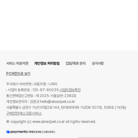
서비스 이용약관
개인정보 처리방침
입점/제휴 문의
공지사항
PC버전으로 보기
주식회사 어바웃펫
대표자명 : 나옥귀
사업자 등록번호 : 120-87-90035
사업자정보확인
통신판매업신고번호 : 제 2025-서울금천-2382호
개인정보관리자 : 김원규 hello@aboutpet.co.kr
서울특별시 금천구 가산디지털2로 144, 현대테라타워 가산DK 507호, 508호 (가산동)
구매안전(에스크로)서비스
© copyright (c) www.aboutpet.co.kr all rights reserved.