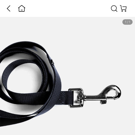
1
/
1