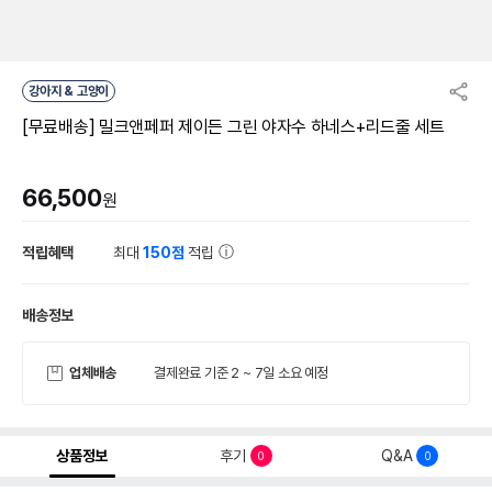
강아지 & 고양이
[무료배송] 밀크앤페퍼 제이든 그린 야자수 하네스+리드줄 세트
66,500
원
적립혜택
최대
150점
적립
배송정보
업체배송
결제완료 기준 2 ~ 7일 소요 예정
상품정보
후기
Q&A
0
0