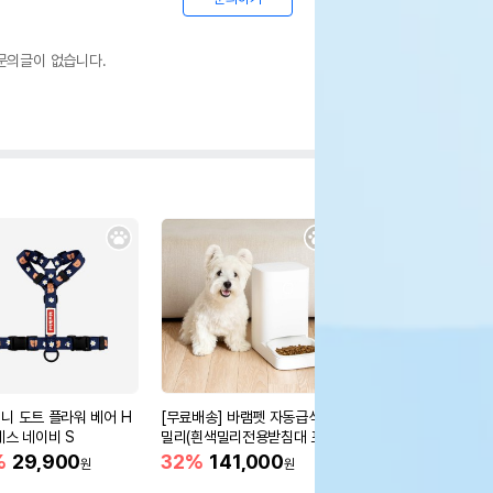
문의글이 없습니다.
니 도트 플라워 베어 H
[무료배송] 바램펫 자동급식기
[무료배송] 레토 강아지
네스 네이비 S
밀리(흰색밀리전용받침대 포
가방 백팩
함)
%
29,900
32%
141,000
33%
22,900
원
원
원