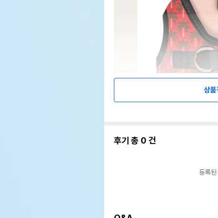
상품
후기 총
0
건
등록된
Q&A