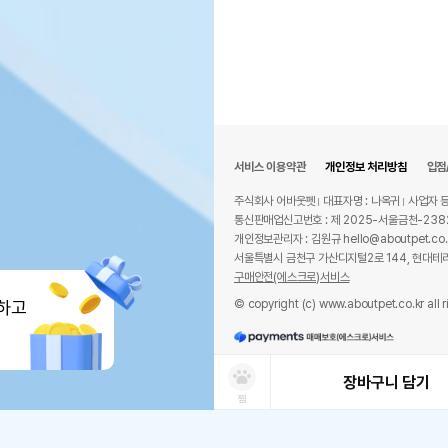
서비스 이용약관
개인정보 처리방침
입점
주식회사 어바웃펫
대표자명 : 나옥귀
사업자 등
통신판매업신고번호 : 제 2025-서울금천-238
개인정보관리자 : 김원규 hello@aboutpet.co.
서울특별시 금천구 가산디지털2로 144, 현대테라
구매안전(에스크로)서비스
© copyright (c) www.aboutpet.co.kr all r
하고
장바구니 담기
찜
상품선택