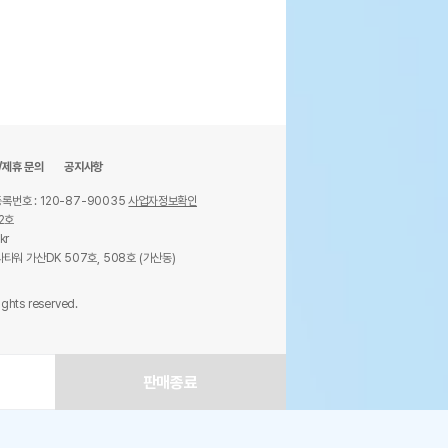
/제휴 문의
공지사항
록번호 : 120-87-90035
사업자정보확인
2호
kr
타워 가산DK 507호, 508호 (가산동)
ights reserved.
판매종료