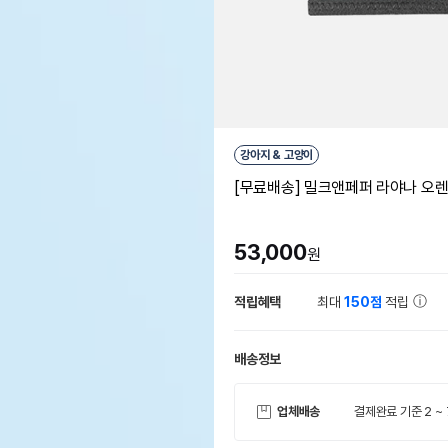
강아지 & 고양이
[무료배송] 밀크앤페퍼 라야나 오
53,000
원
적립혜택
최대
150점
적립
배송정보
업체배송
결제완료 기준 2 ~