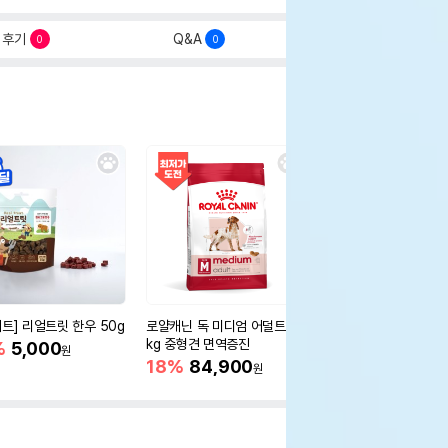
후기
Q&A
0
0
세트] 리얼트릿 한우 50g
로얄캐닌 독 미디엄 어덜트 10
오리젠 독 스몰브리드 4
kg 중형견 면역증진
%
5,000
15%
75,400
원
원
18%
84,900
원