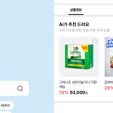
상품정보
Ai가 추천 드려요
우리 아이를 위한 맞춤 취향 저격 상품
그리니즈 오리지널 티니 130
[2개
개입
28
18%
53,000
원
웨루바