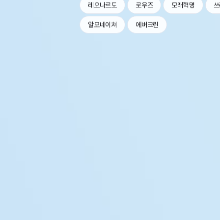
레오나르도
로우즈
모래혁명
쓰
알모네이쳐
에버크린