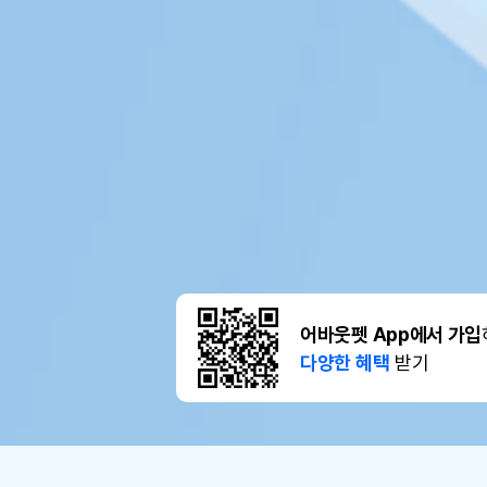
어바웃펫 App에서 가입
다양한 혜택
받기