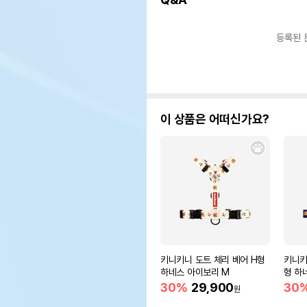
등록된 
이 상품은 어떠신가요?
키니키니 도트 체리 베어 H형
키니키
하네스 아이보리 M
형 하
30%
29,900
30
원