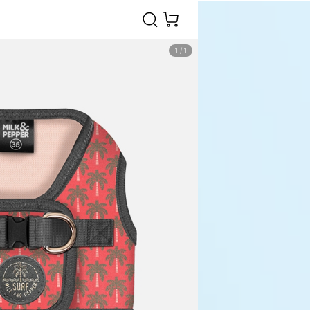
1
/
1