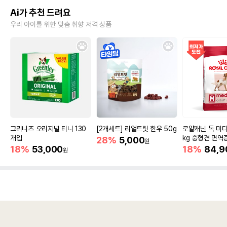
Ai가 추천 드려요
우리 아이를 위한 맞춤 취향 저격 상품
그리니즈 오리지널 티니 130
[2개세트] 리얼트릿 한우 50g
로얄캐닌 독 미디
개입
kg 중형견 면역
28%
5,000
원
18%
53,000
18%
84,9
원