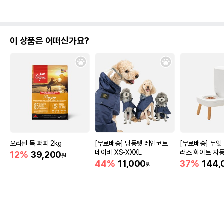
이 상품은 어떠신가요?
오리젠 독 퍼피 2kg
[무료배송] 딩동펫 레인코트
[무료배송] 두잇
네이비 XS-XXXL
러스 화이트 자
12%
39,200
원
S/M
44%
11,000
37%
144,
원