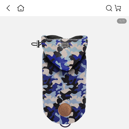
1
/
1