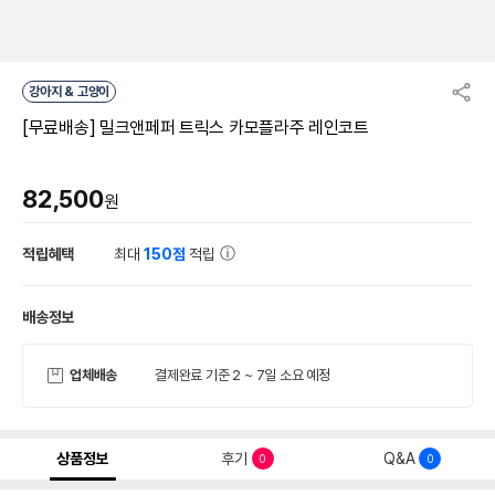
강아지 & 고양이
[무료배송] 밀크앤페퍼 트릭스 카모플라주 레인코트
82,500
원
적립혜택
최대
150점
적립
배송정보
업체배송
결제완료 기준 2 ~ 7일 소요 예정
상품정보
후기
Q&A
0
0