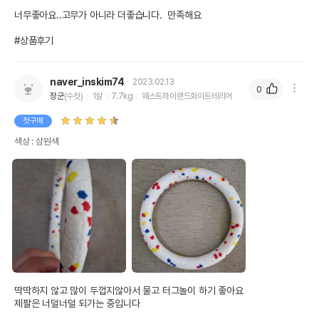
너무좋아요..고무가 아니라 더좋습니다.  만족해요

#상품후기
naver_inskim74
2023.02.13
0
장군
(수컷)
1살
7.7kg
웨스트하이랜드화이트테리어
첫구매
색상 : 삼원색
딱딱하지 않고 많이 두껍지않아서 물고 터그놀이 하기 좋아요

제팔은 너덜너덜 되가는 중입니다