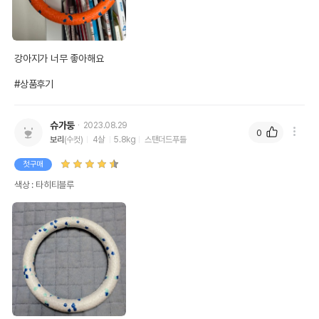
강아지가 너무 좋아해요

#상품후기
슈가둥
2023.08.29
0
보리
(수컷)
4살
5.8kg
스탠더드푸들
첫구매
색상 : 타히티블루