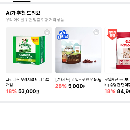
Ai가 추천 드려요
우리 아이를 위한 맞춤 취향 저격 상품
그리니즈 오리지널 티니 130
[2개세트] 리얼트릿 한우 50g
로얄캐닌 독 미디
개입
kg 중형견 면역
28%
5,000
원
18%
53,000
18%
84,9
원