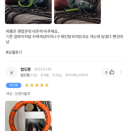
제품은 괜찮은데 네온색 비추해요..

기존 점박이처럼 자체색상이아니구 페인팅되어있네요 색소에 담궜다 뺀것마
냥

#상품후기
밥도령
2023.01.26
0
밥도령
(수컷)
8개월
5.5kg
와이어폭스테리어
첫구매
색상 : 오렌지블루