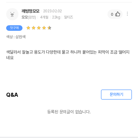
깨방정모모
2023.02.02
0
모모
(암컷)
4개월
22kg
말티즈
첫구매
색상 : 삼원색
색달라서 잘놀고 용도가 다양한데 물고 하니까 붙어있는 피막이 조금 떨어지
네요
Q&A
문의하기
등록된 문의글이 없습니다.