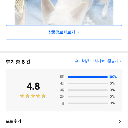
상품정보 더보기
후기 총
6
건
후기작성하고 최대 150점 받기
5
점
100
%
4.8
4
점
0
%
3
점
0
%
2
점
0
%
1
점
0
%
포토 후기