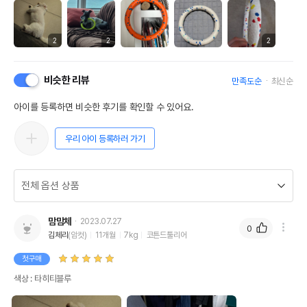
2
2
2
비슷한 리뷰
만족도순
최신순
아이를 등록하면 비슷한 후기를 확인할 수 있어요.
우리 아이 등록하러 가기
맘맘체
2023.07.27
0
김체리
(암컷)
11개월
7kg
코튼드툴리어
첫구매
색상 : 타히티블루