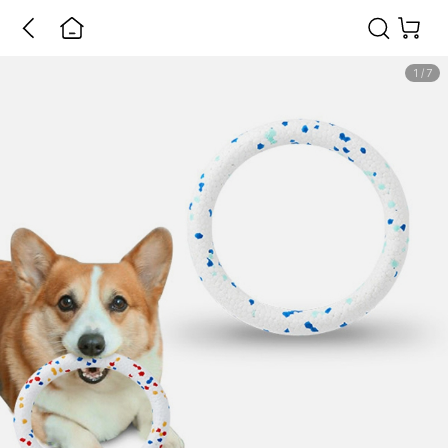
1
/
7