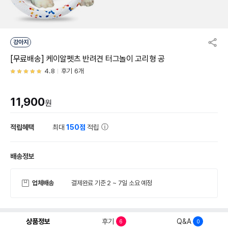
강아지
[무료배송] 케이알펫츠 반려견 터그놀이 고리형 공
4.8
후기 6개
11,900
원
적립혜택
최대
150점
적립
배송정보
업체배송
결제완료 기준 2 ~ 7일 소요 예정
상품정보
후기
Q&A
6
0