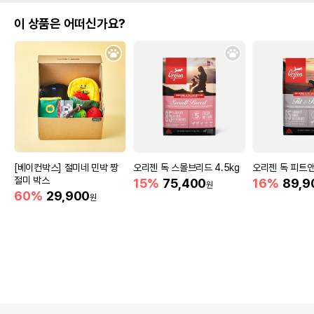
이 상품은 어떠신가요?
[베이컨박스] 절미네 민박 짱
오리젠 독 스몰브리드 4.5kg
오리젠 독 피트앤
절미 박스
15%
75,400
16%
89,9
원
60%
29,900
원