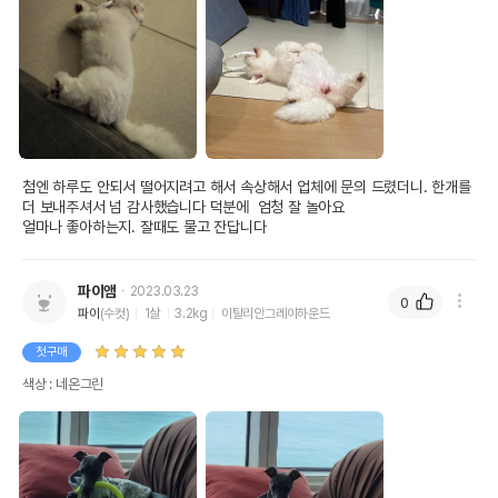
첨엔 하루도 안되서 떨어지려고 해서 속상해서 업체에 문의 드렸더니. 한개를 
더 보내주셔서 넘 감사했습니다 덕분에  엄청 잘 놀아요

얼마나 좋아하는지. 잘때도 물고 잔답니다
파이앰
2023.03.23
0
파이
(수컷)
1살
3.2kg
이탈리안그레이하운드
첫구매
색상 : 네온그린