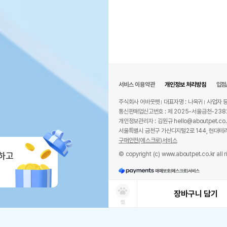
서비스 이용약관
개인정보 처리방침
입점
주식회사 어바웃펫
대표자명 : 나옥귀
사업자 등
통신판매업신고번호 : 제 2025-서울금천-238
개인정보관리자 : 김원규 hello@aboutpet.co.
서울특별시 금천구 가산디지털2로 144, 현대테라
구매안전(에스크로)서비스
© copyright (c) www.aboutpet.co.kr all r
하고
장바구니 담기
찜
상품선택