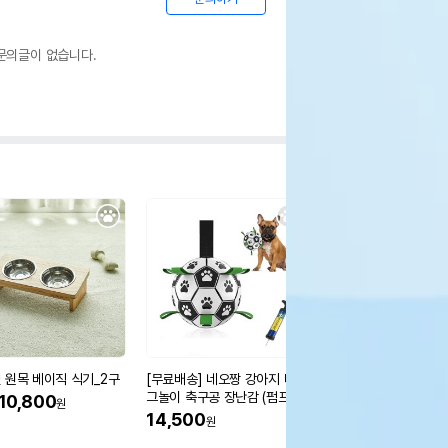
문의글이 없습니다.
 원목 베이직 식기_2구
[무료배송] 네오짱 강아지 터
덴티맥스3 츄잉브러쉬
그놀이 축구공 장난감 (펌프 포
입
10,800
원
함)
14,500
5,900
원
원