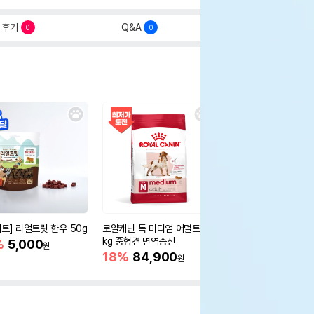
후기
Q&A
0
0
세트] 리얼트릿 한우 50g
로얄캐닌 독 미디엄 어덜트 10
오리젠 독 스몰브리드 4
kg 중형견 면역증진
%
5,000
15%
75,400
원
원
18%
84,900
원