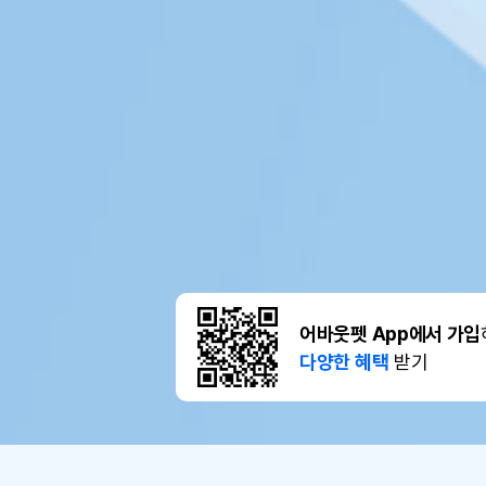
어바웃펫 App에서 가입
다양한 혜택
받기