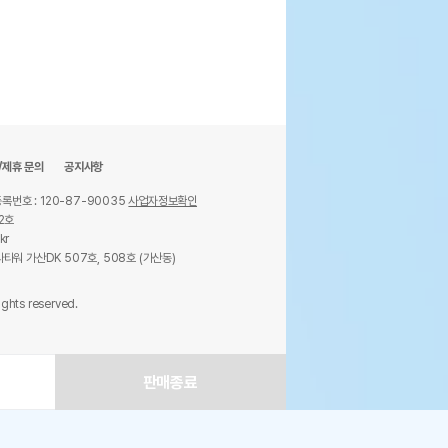
/제휴 문의
공지사항
록번호 : 120-87-90035
사업자정보확인
2호
kr
타워 가산DK 507호, 508호 (가산동)
ights reserved.
판매종료