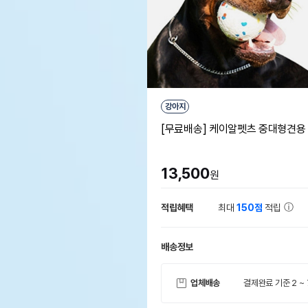
강아지
[무료배송] 케이알펫츠 중대형견용
13,500
원
적립혜택
최대
150점
적립
배송정보
업체배송
결제완료 기준 2 ~