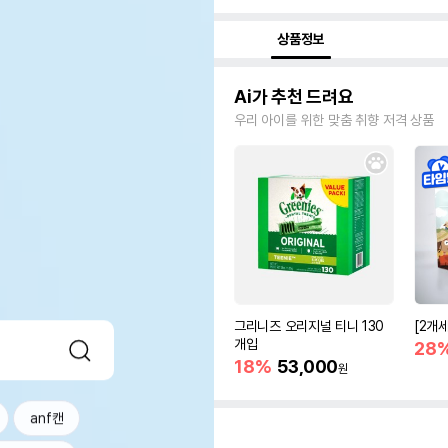
상품정보
Ai가 추천 드려요
우리 아이를 위한 맞춤 취향 저격 상품
그리니즈 오리지널 티니 130
[2개
개입
28
18%
53,000
원
anf캔