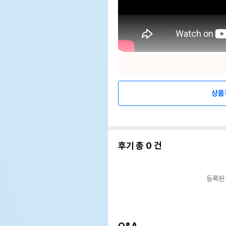
상품
후기 총
0
건
등록된
Q&A