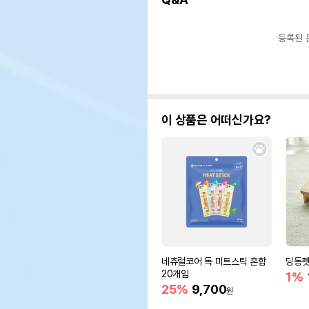
등록된 
이 상품은 어떠신가요?
네츄럴코어 독 미트스틱 혼합
딩동펫
20개입
1%
25%
9,700
원