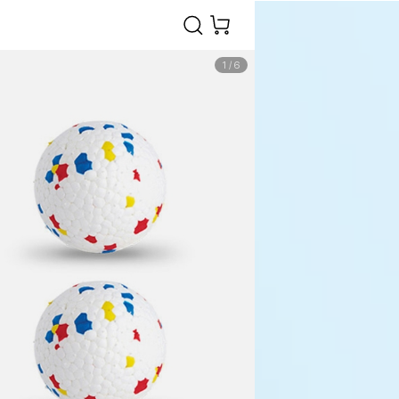
1
/
6