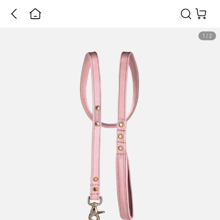
1
/
2