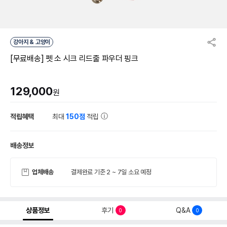
강아지 & 고양이
[무료배송] 펫 소 시크 리드줄 파우더 핑크
129,000
원
적립혜택
최대
150점
적립
배송정보
업체배송
결제완료 기준 2 ~ 7일 소요 예정
상품정보
후기
Q&A
0
0