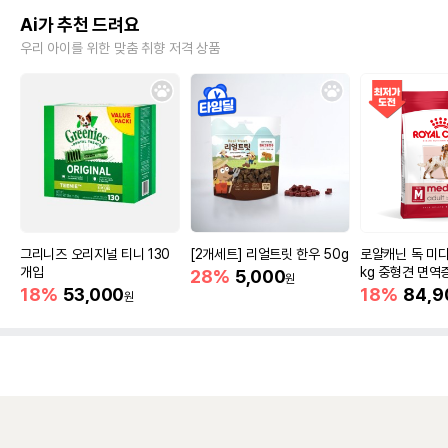
Ai가 추천 드려요
우리 아이를 위한 맞춤 취향 저격 상품
그리니즈 오리지널 티니 130
[2개세트] 리얼트릿 한우 50g
로얄캐닌 독 미디
개입
kg 중형견 면역
28%
5,000
원
18%
53,000
18%
84,9
원