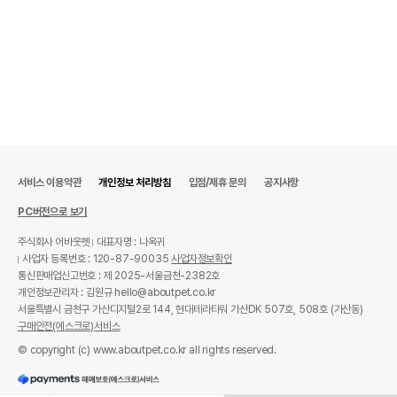
서비스 이용약관
개인정보 처리방침
입점/제휴 문의
공지사항
PC버전으로 보기
주식회사 어바웃펫
대표자명 : 나옥귀
사업자 등록번호 : 120-87-90035
사업자정보확인
통신판매업신고번호 : 제 2025-서울금천-2382호
개인정보관리자 : 김원규 hello@aboutpet.co.kr
서울특별시 금천구 가산디지털2로 144, 현대테라타워 가산DK 507호, 508호 (가산동)
구매안전(에스크로)서비스
© copyright (c) www.aboutpet.co.kr all rights reserved.