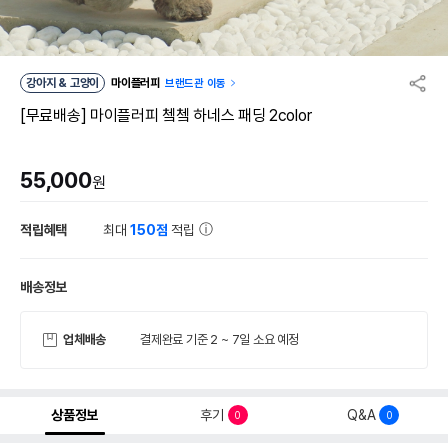
강아지 & 고양이
마이플러피
브랜드관 이동
[무료배송] 마이플러피 쳌쳌 하네스 패딩 2color
55,000
원
적립혜택
최대
150점
적립
배송정보
업체배송
결제완료 기준 2 ~ 7일 소요 예정
상품정보
후기
Q&A
0
0