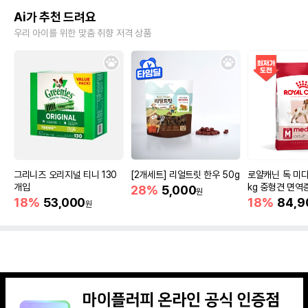
Ai가 추천 드려요
우리 아이를 위한 맞춤 취향 저격 상품
그리니즈 오리지널 티니 130
[2개세트] 리얼트릿 한우 50g
로얄캐닌 독 미디
개입
kg 중형견 면역
28%
5,000
원
18%
53,000
18%
84,9
원