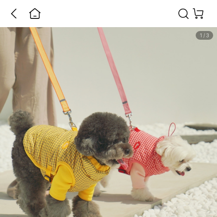
1
/
3