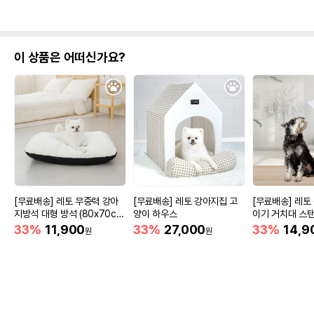
이 상품은 어떠신가요?
[무료배송] 레토 무중력 강아
[무료배송] 레토 강아지집 고
[무료배송] 레토
지방석 대형 방석 (80x70c
양이 하우스
이기 거치대 스
m)
33%
11,900
33%
27,000
33%
14,9
원
원