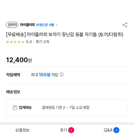
강아지
마이플러피
브랜드관 이동
[무료배송] 마이플러피 보자기 장난감 동물 자기들 (토끼/다람쥐)
5.0
후기 2개
12,400
원
적립혜택
최대
150점
적립
배송정보
업체배송
결제완료 기준 2 ~ 7일 소요 예정
상품정보
후기
Q&A
2
0