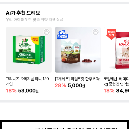
Ai가 추천 드려요
우리 아이를 위한 맞춤 취향 저격 상품
그리니즈 오리지널 티니 130
[2개세트] 리얼트릿 한우 50g
로얄캐닌 독 미디
개입
kg 중형견 면역
28%
5,000
원
18%
53,000
18%
84,9
원