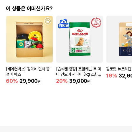
이 상품은 어떠신가요?
[베이컨박스] 절미네 민박 짱
[습식캔 증정] 로얄캐닌 독 미
윌로펫 뉴트리탑 
절미 박스
니 인도어 시니어 3kg 소화도
19%
32,9
움
60%
29,900
20%
39,000
원
원