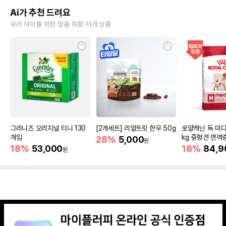
Ai가 추천 드려요
우리 아이를 위한 맞춤 취향 저격 상품
그리니즈 오리지널 티니 130
[2개세트] 리얼트릿 한우 50g
로얄캐닌 독 미디
개입
kg 중형견 면역
28%
5,000
원
18%
53,000
18%
84,9
원