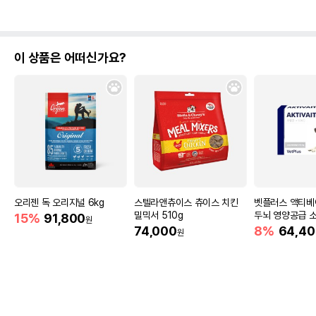
이 상품은 어떠신가요?
오리젠 독 오리지널 6kg
스텔라앤츄이스 츄이스 치킨
벳플러스 액티베
밀믹서 510g
두뇌 영양공급 
15%
91,800
원
슐
74,000
8%
64,40
원