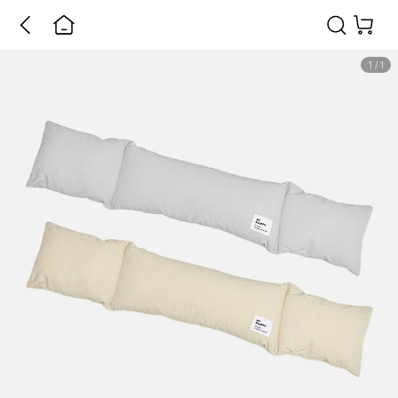
1
/
1