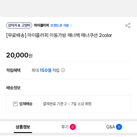
강아지 & 고양이
마이플러피
브랜드관 이동
[무료배송] 마이플러피 이동가방 매너백 매너쿠션 2color
20,000
원
적립혜택
최대
150점
적립
배송정보
업체배송
결제완료 기준 2 ~ 7일 소요 예정
상품정보
후기
Q&A
0
0