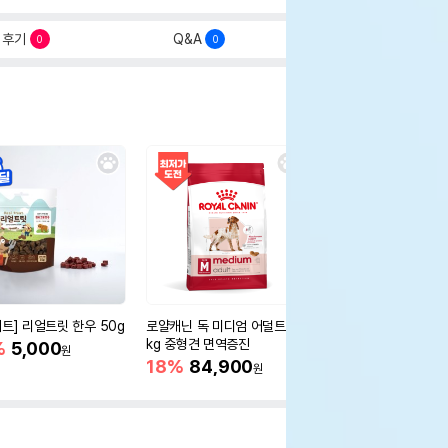
후기
Q&A
0
0
세트] 리얼트릿 한우 50g
로얄캐닌 독 미디엄 어덜트 10
오리젠 독 스몰브리드 4
kg 중형견 면역증진
%
5,000
15%
75,400
원
원
18%
84,900
원