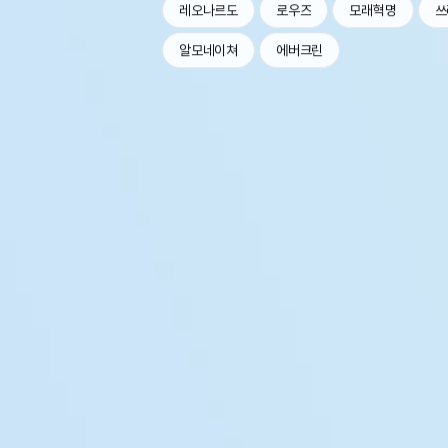
레오나르도
로우즈
모래혁명
쓰
알모네이쳐
에버크린