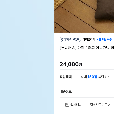
강아지 & 고양이
마이플러피
브랜드관 이동
[무료배송] 마이플러피 이동가방 히든
24,000
원
적립혜택
최대
150점
적립
배송정보
업체배송
결제완료 기준 2 ~