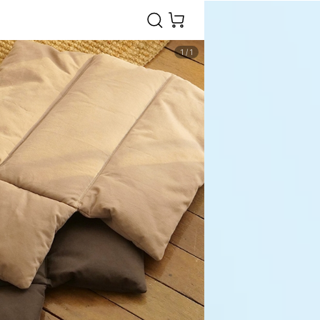
1
/
1