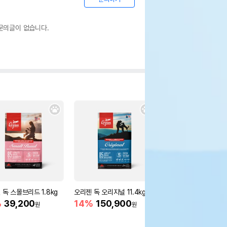
문의글이 없습니다.
 독 스몰브리드 1.8kg
오리젠 독 오리지널 11.4kg
오리젠 독 퍼피 2kg
%
39,200
14%
150,900
12%
39,200
원
원
원