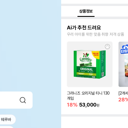
상품정보
Ai가 추천 드려요
우리 아이를 위한 맞춤 취향 저격 상품
그리니즈 오리지널 티니 130
[2개
개입
28
18%
53,000
원
웨루바