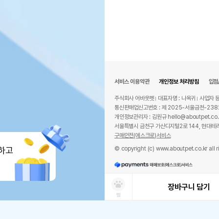
서비스 이용약관
개인정보 처리방침
입점
주식회사 어바웃펫
대표자명 : 나옥귀
사업자 등
통신판매업신고번호 : 제 2025-서울금천-238
개인정보관리자 : 김원규 hello@aboutpet.co.
서울특별시 금천구 가산디지털2로 144, 현대테라
구매안전(에스크로)서비스
© copyright (c) www.aboutpet.co.kr all r
하고
장바구니 담기
찜
상품선택