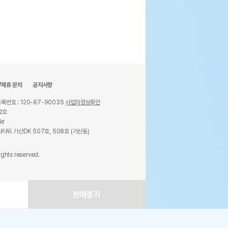
/제휴 문의
공지사항
록번호 : 120-87-90035
사업자정보확인
2호
kr
타워 가산DK 507호, 508호 (가산동)
ights reserved.
판매중지