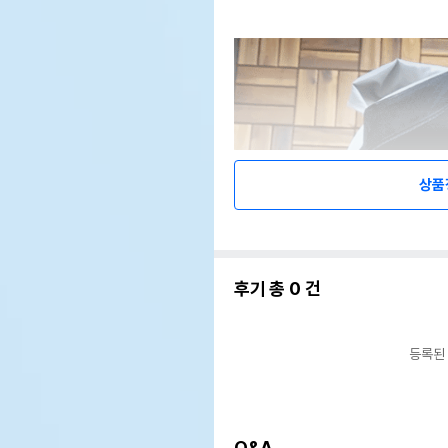
상품
후기 총
0
건
등록된
Q&A