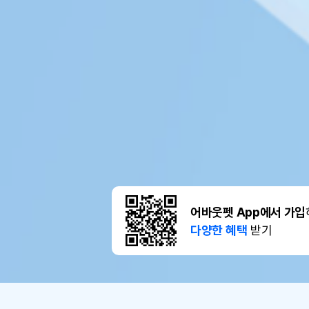
어바웃펫 App에서 가입
다양한 혜택
받기