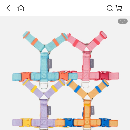
1
/
1