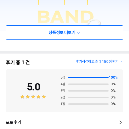
상품정보 더보기
후기 총
1
건
후기작성하고 최대 150점 받기
5
점
100
%
5.0
4
점
0
%
3
점
0
%
2
점
0
%
1
점
0
%
포토 후기