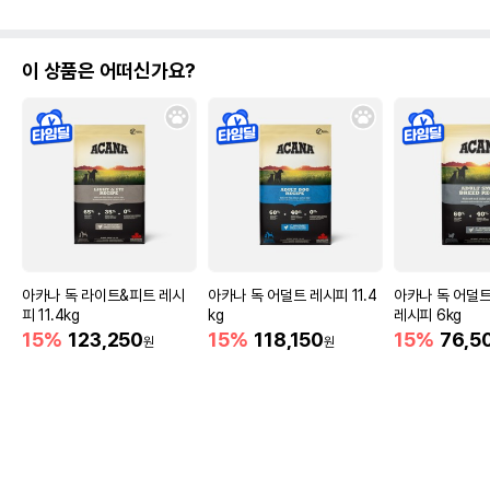
이 상품은 어떠신가요?
아카나 독 라이트&피트 레시
아카나 독 어덜트 레시피 11.4
아카나 독 어덜
피 11.4kg
kg
레시피 6kg
15%
123,250
15%
118,150
15%
76,5
원
원