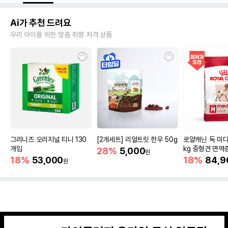
Ai가 추천 드려요
우리 아이를 위한 맞춤 취향 저격 상품
그리니즈 오리지널 티니 130
[2개세트] 리얼트릿 한우 50g
로얄캐닌 독 미디
개입
kg 중형견 면역
28%
5,000
원
18%
53,000
18%
84,9
원