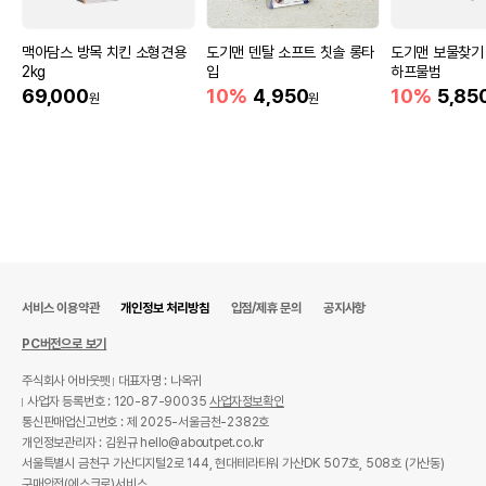
맥아담스 방목 치킨 소형견용
도기맨 덴탈 소프트 칫솔 롱타
도기맨 보물찾기
2kg
입
하프물범
69,000
10%
4,950
10%
5,85
원
원
서비스 이용약관
개인정보 처리방침
입점/제휴 문의
공지사항
PC버전으로 보기
주식회사 어바웃펫
대표자명 : 나옥귀
사업자 등록번호 : 120-87-90035
사업자정보확인
통신판매업신고번호 : 제 2025-서울금천-2382호
개인정보관리자 : 김원규 hello@aboutpet.co.kr
서울특별시 금천구 가산디지털2로 144, 현대테라타워 가산DK 507호, 508호 (가산동)
구매안전(에스크로)서비스