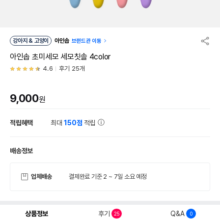
강아지 & 고양이
아인솝
브랜드관 이동
아인솝 초미세모 세모칫솔 4color
4.6
후기 25개
9,000
원
적립혜택
최대
150점
적립
배송정보
업체배송
결제완료 기준 2 ~ 7일 소요 예정
상품정보
후기
Q&A
25
0