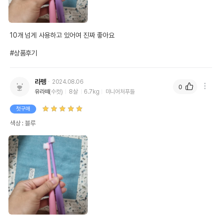
10개 넘게 사용하고 있어여 진짜 좋아요

#상품후기
라펭
2024.08.06
0
유라떼
(수컷)
8살
6.7kg
미니어처푸들
첫구매
색상 : 블루