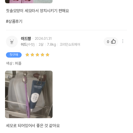
칫솔모양이 세모라서 양치시키기 편해요

#상품후기
이드짱
2024.01.31
0
이드
(수컷)
2살
7.8kg
코리안쇼트헤어
첫구매
색상 : 퍼플
세모로 되어있어서 좋은 것 같아요
