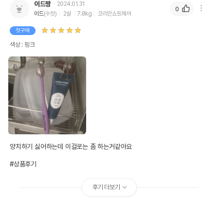
이드짱
2024.01.31
0
이드
(수컷)
2살
7.8kg
코리안쇼트헤어
첫구매
색상 : 핑크
양치하기 싫어하는데 이걸로는 좀 하는거같아요

#상품후기
후기 더보기