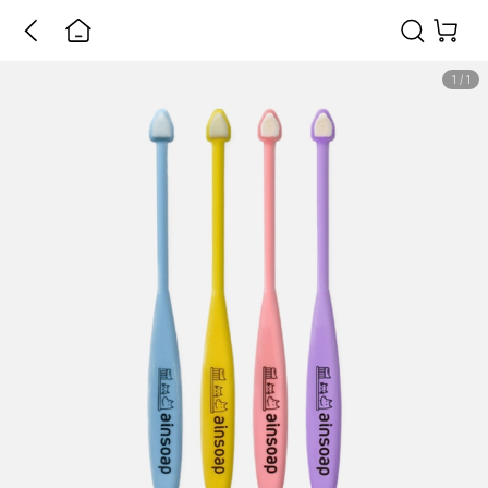
1
/
1