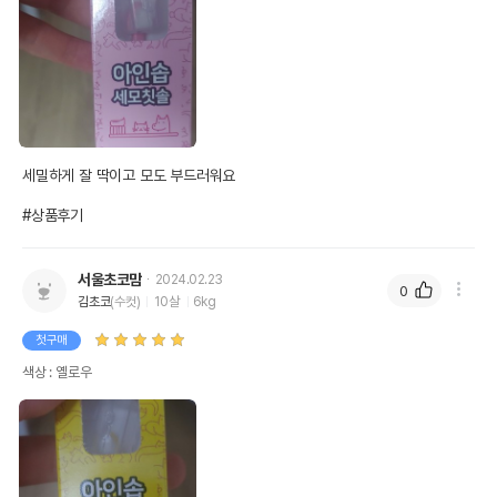
세밀하게 잘 딱이고 모도 부드러워요

#상품후기
서울초코맘
2024.02.23
0
김초코
(수컷)
10살
6kg
첫구매
색상 : 옐로우