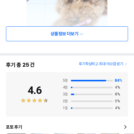
상품정보 더보기
후기 총
25
건
후기작성하고 최대 150점 받기
5
점
84
%
4.6
4
점
4
%
3
점
8
%
2
점
0
%
1
점
4
%
포토 후기