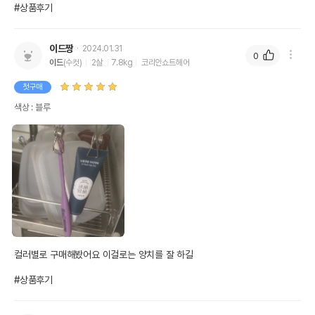
#상품후기
이드짱
2024.01.31
0
이드
(수컷)
2살
7.8kg
코리안쇼트헤어
첫구매
색상 : 블루
컬러별로 구매해봤어요 이걸로는 양치를 잘 하길

#상품후기