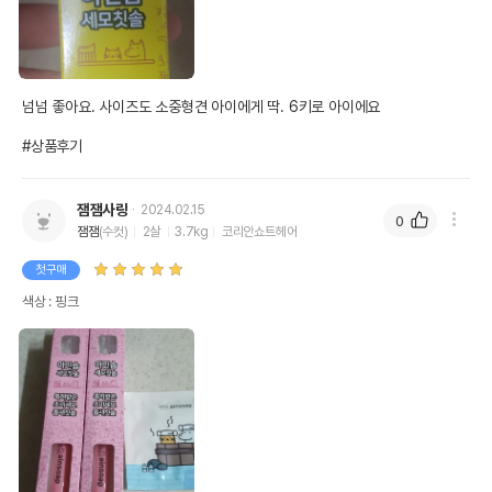
넘넘 좋아요. 사이즈도 소중형견 아이에게 딱. 6키로 아이에요

#상품후기
잼잼사랑
2024.02.15
0
잼잼
(수컷)
2살
3.7kg
코리안쇼트헤어
첫구매
색상 : 핑크