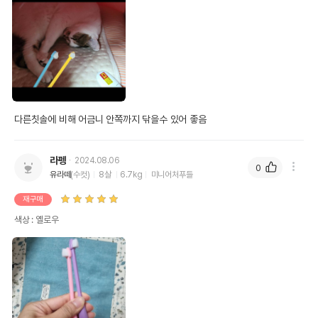
다른칫솔에 비해 어금니 안쪽까지 닦을수 있어 좋음
라펭
2024.08.06
0
유라떼
(수컷)
8살
6.7kg
미니어처푸들
재구매
색상 : 옐로우