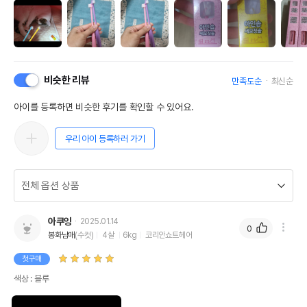
비슷한 리뷰
만족도순
최신순
아이를 등록하면 비슷한 후기를 확인할 수 있어요.
우리 아이 등록하러 가기
아쿠잉
2025.01.14
0
봉화남매
(수컷)
4살
6kg
코리안쇼트헤어
첫구매
색상 : 블루