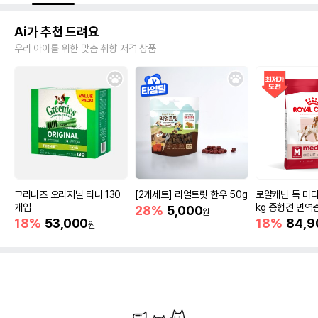
Ai가 추천 드려요
우리 아이를 위한 맞춤 취향 저격 상품
그리니즈 오리지널 티니 130
[2개세트] 리얼트릿 한우 50g
로얄캐닌 독 미디
개입
kg 중형견 면역
28%
5,000
원
18%
53,000
18%
84,9
원