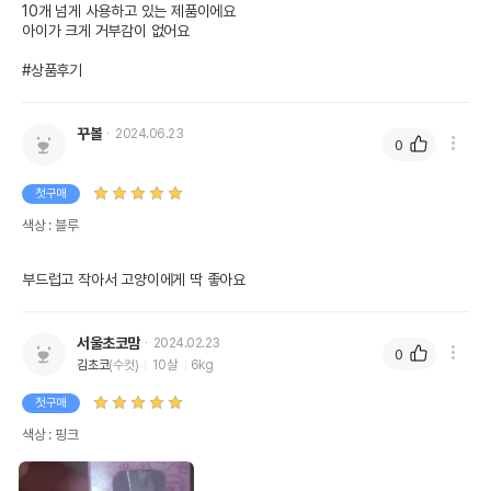
10개 넘게 사용하고 있는 제품이에요

아이가 크게 거부감이 없어요

#상품후기
꾸볼
2024.06.23
0
첫구매
색상 : 블루
부드럽고 작아서 고양이에게 딱 좋아요
서울초코맘
2024.02.23
0
김초코
(수컷)
10살
6kg
첫구매
색상 : 핑크