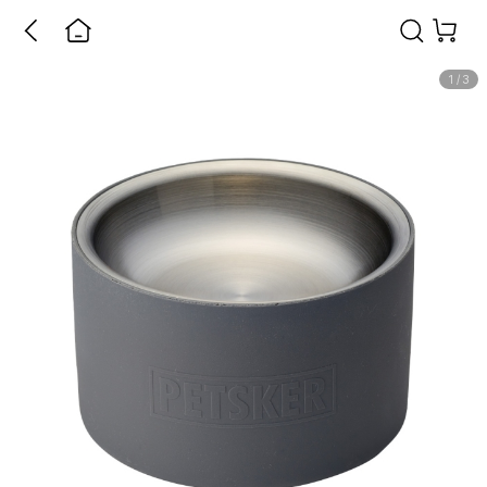
1
/
3