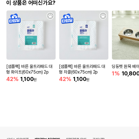
이 상품은 어떠신가요?
[샘플팩] 바른 울트라패드 대
[샘플팩] 바른 울트라패드 대
딩동펫 원목 베이
형 화이트(60x75cm) 2p
형 차콜(60x75cm) 2p
1%
10,80
42%
1,100
42%
1,100
원
원