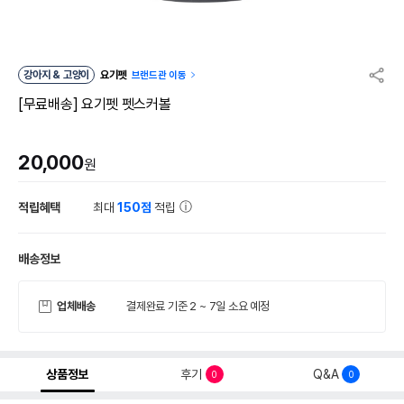
강아지 & 고양이
요기펫
브랜드관 이동
[무료배송] 요기펫 펫스커볼
20,000
원
적립혜택
최대
150점
적립
배송정보
업체배송
결제완료 기준 2 ~ 7일 소요 예정
상품정보
후기
Q&A
0
0