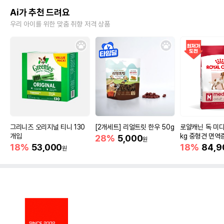
Ai가 추천 드려요
우리 아이를 위한 맞춤 취향 저격 상품
그리니즈 오리지널 티니 130
[2개세트] 리얼트릿 한우 50g
로얄캐닌 독 미디
개입
kg 중형견 면역
28%
5,000
원
18%
53,000
18%
84,9
원