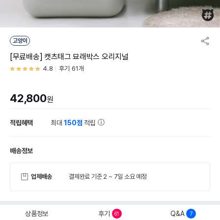
고양이
[무료배송] 캣츠태그 묘래박스 오리지널
4.8
후기 61개
42,800
원
적립혜택
최대
150점
적립
배송정보
업체배송
결제완료 기준 2 ~ 7일 소요 예정
상품정보
후기
Q&A
61
7