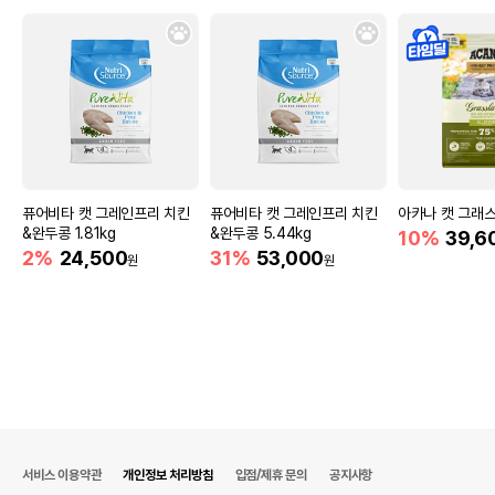
퓨어비타 캣 그레인프리 치킨
퓨어비타 캣 그레인프리 치킨
아카나 캣 그래스랜
&완두콩 1.81kg
&완두콩 5.44kg
10%
39,6
2%
24,500
31%
53,000
원
원
서비스 이용약관
개인정보 처리방침
입점/제휴 문의
공지사항