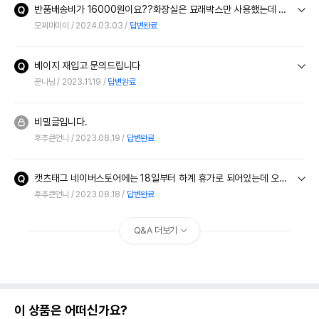
반품배송비가 16000원이요??화장실은 묘래박스만 사용했는데 처음 반품신청해보고 완전 실망. 광역시 터미널에서 6분거리인 시내위치인데, 택배비를 너~~무 과하게받으려고 하시네요?
모찌마미이
2024.03.03
답변완료
베이지 재입고 문의드립니다
꾼나닝
2023.11.19
답변완료
비밀글입니다.
후추큰언니
2023.08.19
답변완료
캣츠태그 네이버스토어에는 18일부터 하계 휴가로 되어있는데 오늘 주문하면 오늘 발송 될까요?
후추큰언니
2023.08.18
답변완료
Q&A 더보기
이 상품은 어떠신가요?