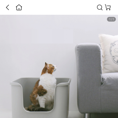
1
/
1