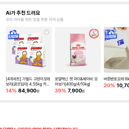
Ai가 추천 드려요
우리 아이를 위한 맞춤 취향 저격 상품
[4개세트] 가필드 고양이모래
로얄캐닌 캣 마더&베이비 모
바른벤토모래 6
보라(굵은입자) 4.55kg 카사
아보기(400g/4/10kg)
20%
10,7
바모래
14%
84,900
39%
7,900
원
원