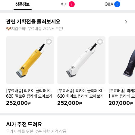
상품정보
후기
Q&A
2
0
관련 기획전을 둘러보세요
🐶지갑주의! 무료배송 ZONE 오픈!
[무료배송] 리케이 클리퍼 KL-
[무료배송] 리케이 클리퍼 KL-
[무료배송] 리케
620 옐로우 킴라베 모아보기
620 화이트 킴라베 모아보기
1 블랙 킴라베 
252,000
252,000
207,000
원
원
원
Ai가 추천 드려요
우리 아이를 위한 맞춤 취향 저격 상품