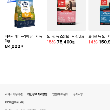
지위픽 에어드라이 닭고기 독
오리젠 독 스몰브리드 4.5kg
오리젠 독 오리지널
1kg
15%
75,400
14%
150,
원
84,000
원
서비스 이용약관
개인정보 처리방침
입점/제휴 문의
공지사항
PC버전으로 보기