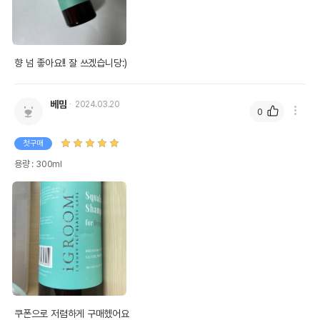
향 넘 좋아요!! 잘 쓰겠습니당:)
베맘
2024.03.20
0
첫구매
용량 : 300ml
쿠폰으로 저렴하게 구매헸어요
