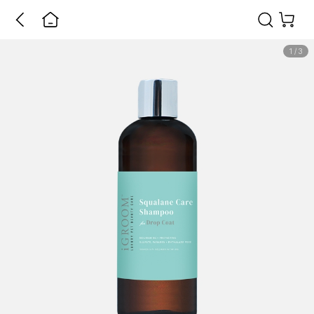
1
/
3