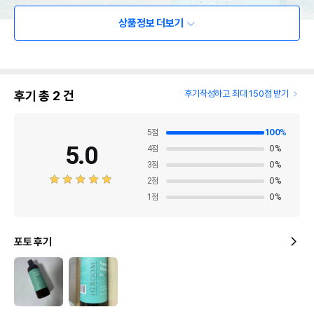
상품정보 더보기
후기 총
2
건
후기작성하고 최대 150점 받기
5
점
100
%
5.0
4
점
0
%
3
점
0
%
2
점
0
%
1
점
0
%
포토 후기