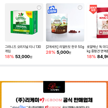
그리니즈 오리지널 티니 130
[2개세트] 리얼트릿 한우 50g
로얄캐닌 독 미디
개입
kg 중형견 면역
28%
5,000
원
18%
53,000
18%
84,9
원