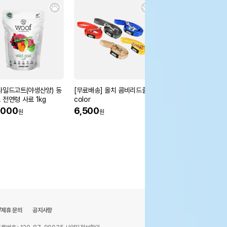
와일드고트(야생산양) 동
[무료배송] 올치 콤비리드줄 5
지위픽 에어드라이 소고
 전연령 사료 1kg
color
모아보기 (454g/1kg/2
4kg)
,000
6,500
53,000
원
원
원
/제휴 문의
공지사항