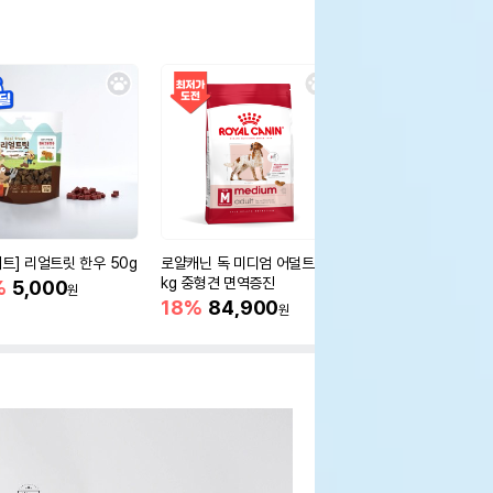
세트] 리얼트릿 한우 50g
로얄캐닌 독 미디엄 어덜트 10
오리젠 독 스몰브리드 4
kg 중형견 면역증진
%
5,000
15%
75,400
원
원
18%
84,900
원