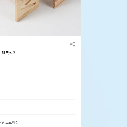
절 원목식기
 7일 소요 예정