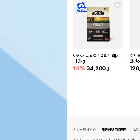
아카나 독 라이트&피트 레시
워프 
피 2kg
결건조
10%
34,200
120
원
서비스 이용약관
개인정보 처리방침
입점