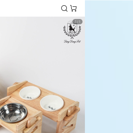
1
/
1