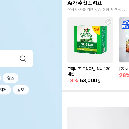
Ai가 추천 드려요
우리 아이를 위한 맞춤 취향 저격 상품
그리니즈 오리지널 티니 130
[2개
개입
28
힐스
18%
53,000
원
지애
알모