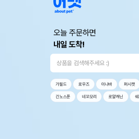
오늘 주문하면
내일 도착!
가필드
로우즈
이나바
퍼시캣
긴노스푼
네꼬모리
로얄캐닌
쉐