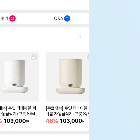
후기
Q&A
21
11
배송] 두잇 더테이블 화
[무료배송] 두잇 더테이블 머
[무료배송] 두잇 웨이브
자동급식기+그릇 S/M
쉬룸 자동급식기+그릇 S/M
타입
%
103,000
46%
103,000
27%
58,900
원
원
원