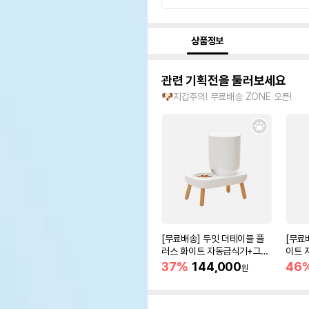
상품정보
관련 기획전을 둘러보세요
🐶지갑주의! 무료배송 ZONE 오픈!
[무료배송] 두잇 더테이블 플
[무료
러스 화이트 자동급식기+그릇
이트 
S/M
37%
144,000
46
원