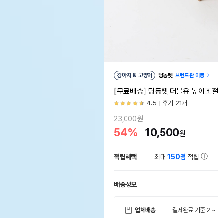
강아지 & 고양이
딩동펫
브랜드관 이동
[무료배송] 딩동펫 더블유 높이조
4.5
후기 21개
23,000원
54%
10,500
원
적립혜택
최대
150점
적립
배송정보
업체배송
결제완료 기준 2 ~