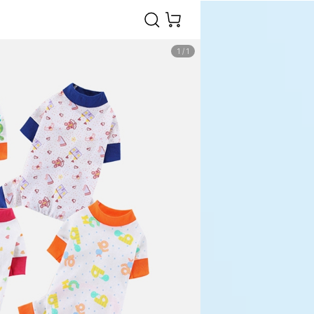
1
/
1