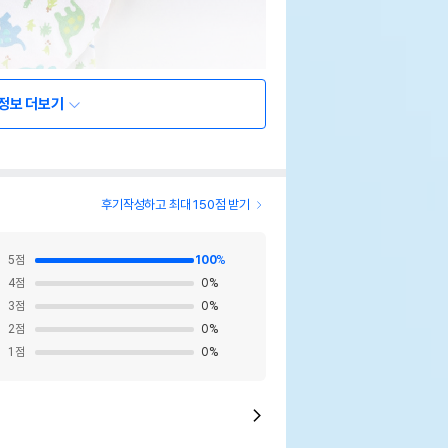
정보 더보기
후기작성하고 최대 150점 받기
5
점
100
%
4
점
0
%
3
점
0
%
2
점
0
%
1
점
0
%