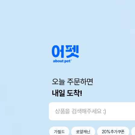
오늘 주문하면
내일 도착!
가필드
로얄캐닌
20%추가쿠폰