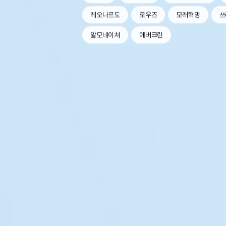
레오나르도
로우즈
모래혁명
쓰
알모네이쳐
에버크린