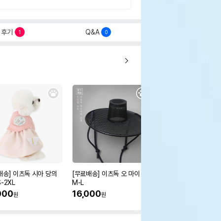
후기
Q&A
1
0
배송] 이츠독 시아 당의
[무료배송] 이츠독 오 마이 갓
[무료배송] 이츠독 몽뚜
-2XL
M-L
즈 아노락 점퍼
000
16,000
38,000
원
원
원