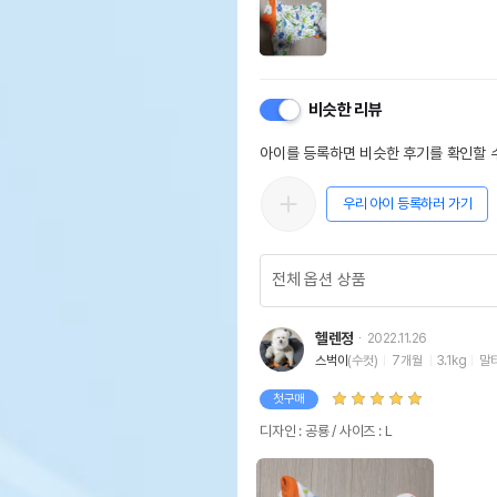
비슷한 리뷰
아이를 등록하면 비슷한 후기를 확인할 수
우리 아이 등록하러 가기
헬렌정
2022.11.26
스벅이
(수컷)
7개월
3.1kg
말
첫구매
디자인 : 공룡 / 사이즈 : L