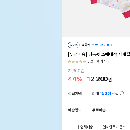
강아지
딩동펫
브랜드관 이동
[무료배송] 딩동펫 소매배색 사계절 올
5.0
후기 1개
21,800원
44%
12,200
원
적립혜택
최대
150점
적립
배송정보
무료배송
업체배송
결제완료 기준 2 ~