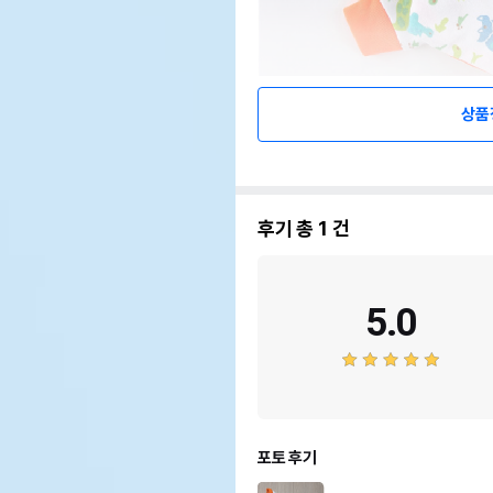
상품
후기 총
1
건
5.0
포토 후기