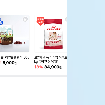
세트] 리얼트릿 한우 50g
로얄캐닌 독 미디엄 어덜트 10
오리젠 독 스몰브리드 4
kg 중형견 면역증진
%
5,000
15%
75,400
원
원
18%
84,900
원