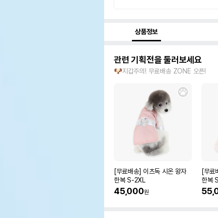
상품정보
관련 기획전을 둘러보세요
🐶지갑주의! 무료배송 ZONE 오픈!
[무료배송] 이츠독 시온 왕자
[무료
한복 S-2XL
한복 S
45,000
55,
원