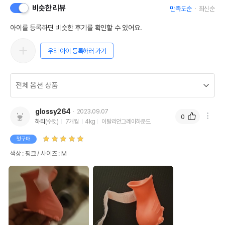
비슷한 리뷰
만족도순
최신순
아이를 등록하면 비슷한 후기를 확인할 수 있어요.
우리 아이 등록하러 가기
glossy264
2023.09.07
0
하티
(수컷)
7개월
4kg
이탈리안그레이하운드
첫구매
색상 : 핑크 / 사이즈 : M