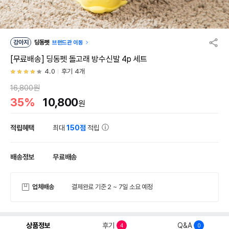
강아지
딩동펫
브랜드관 이동
[무료배송] 딩동펫 돌고래 방수신발 4p 세트
4.0
후기 4개
16,800원
35%
10,800
원
적립혜택
최대
150점
적립
배송정보
무료배송
업체배송
결제완료 기준 2 ~ 7일 소요 예정
상품정보
후기
Q&A
4
0