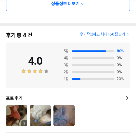
상품정보 더보기
후기 총
4
건
후기작성하고 최대 150점 받기
5
점
80
%
4.0
4
점
0
%
3
점
0
%
2
점
0
%
1
점
20
%
포토 후기
2