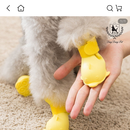
1
/
1