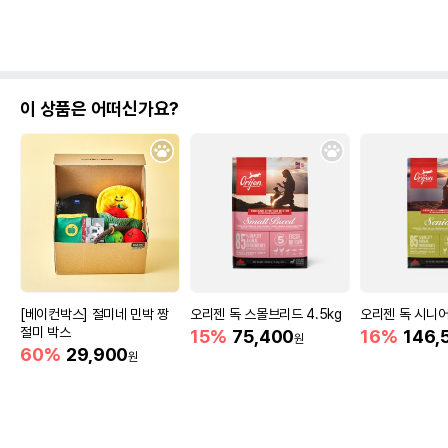
이 상품은 어떠신가요?
[베이컨박스] 절미네 민박 짱
오리젠 독 스몰브리드 4.5kg
오리젠 독 시니어 
절미 박스
15%
75,400
16%
146,
원
60%
29,900
원