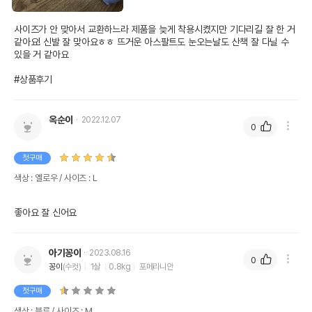
사이즈가 안 맞아서 교환하느라 제품을 늦게 착용시켰지만 기다리길 잘 한 거 
같아요! 신발 잘 맞아요ㅎㅎ 뜨거운 아스팔트도 눈오는날도 산책 잘 다닐 수 
있을 거 같아요

#상품후기
옥순이
2022.12.07
0
첫구매
색상 : 옐로우 / 사이즈 : L
좋아요 잘 신어요 
아기꽁이
2023.08.16
0
꽁이
(수컷)
1살
0.8kg
포메라니안
첫구매
색상 : 블루 / 사이즈 : M