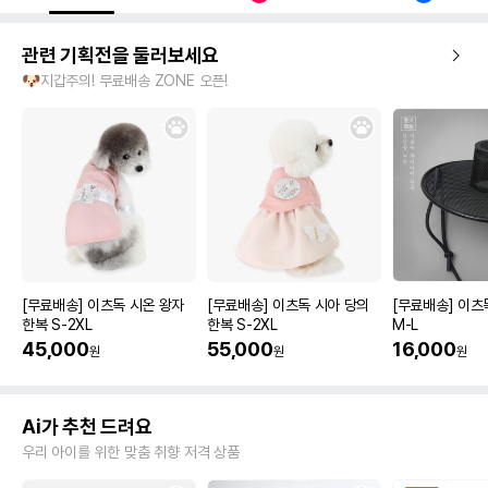
관련 기획전을 둘러보세요
🐶지갑주의! 무료배송 ZONE 오픈!
[무료배송] 이츠독 시온 왕자
[무료배송] 이츠독 시아 당의
[무료배송] 이츠
한복 S-2XL
한복 S-2XL
M-L
45,000
55,000
16,000
원
원
원
Ai가 추천 드려요
우리 아이를 위한 맞춤 취향 저격 상품