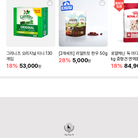
그리니즈 오리지널 티니 130
[2개세트] 리얼트릿 한우 50g
로얄캐닌 독 미디
개입
kg 중형견 면역
28%
5,000
원
18%
53,000
18%
84,9
원