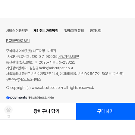
서비스 이용약관
개인정보 처리방침
입점/제휴 문의
공지사항
PC버전으로 보기
주식회사 어바웃펫
대표자명 : 나옥귀
사업자 등록번호 : 120-87-90035
사업자정보확인
통신판매업신고번호 : 제 2025-서울금천-2382호
개인정보관리자 : 김원규 hello@aboutpet.co.kr
서울특별시 금천구 가산디지털2로 144, 현대테라타워 가산DK 507호, 508호 (가산동)
구매안전(에스크로)서비스
© copyright (c) www.aboutpet.co.kr all rights reserved.
장바구니 담기
구매하기
찜
상품선택
처방사료 주문 시 확인해주세요!
쿠폰보기
적립혜택
취소/ 교환/ 환불
유통기한 임박 상품
최저가 도전 상품
AI검색
AI검색