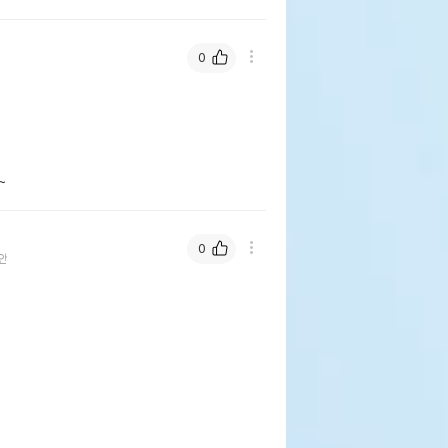
0
~
0
안