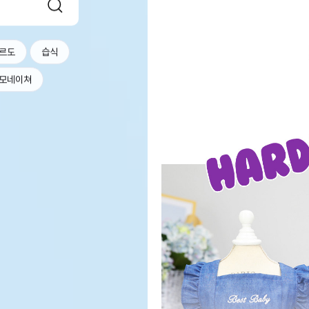
르도
습식
모네이쳐