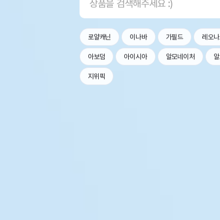
로얄캐닌
이나바
가필드
레오나
아보덤
아이시아
알모네이처
알
지위픽