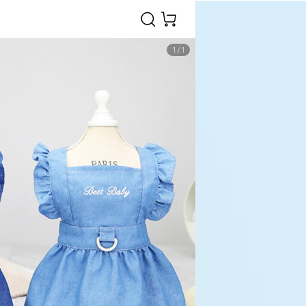
1
/
1