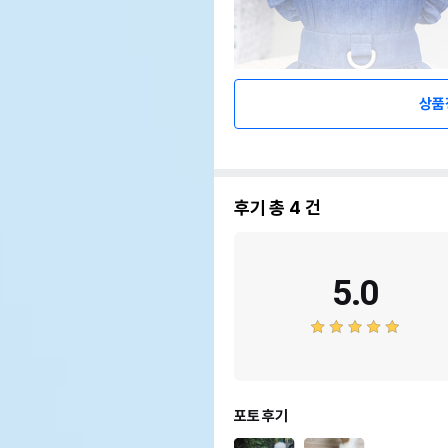
상품
후기 총
4
건
5.0
포토 후기