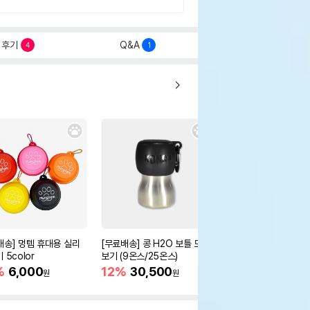
후기
Q&A
4
1
배송] 멍템 휴대용 실리
[무료배송] 콩 H2O 보틀 모아
[무료배송] 콩 트레블 
 5color
보기 (9온스/25온스)
12%
32,300
원
%
6,000
12%
30,500
원
원