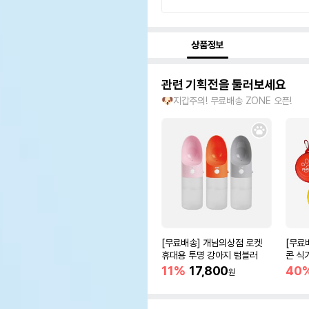
상품정보
관련 기획전을 둘러보세요
🐶지갑주의! 무료배송 ZONE 오픈!
[무료배송] 개님의상점 로켓
[무료
휴대용 투명 강아지 텀블러
콘 식기
11%
17,800
40
원