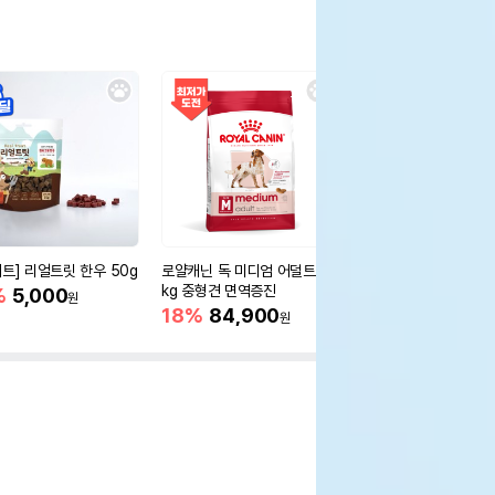
세트] 리얼트릿 한우 50g
로얄캐닌 독 미디엄 어덜트 10
오리젠 독 스몰브리드 4
kg 중형견 면역증진
%
5,000
15%
75,400
원
원
18%
84,900
원