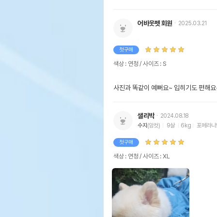
어바웃펫 회원
2025.03.21
첫구매
색상 : 연청 / 사이즈 : S
사진과 똑같이 예뻐요~ 입히기도 편해요
샐리박
2024.08.18
수지
(암컷)
9살
6kg
포메라니
첫구매
색상 : 연청 / 사이즈 : XL