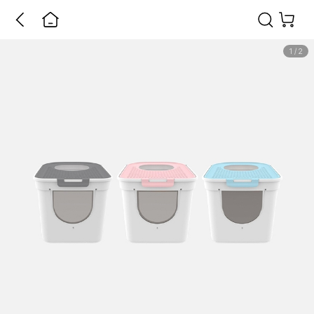
1
/
2