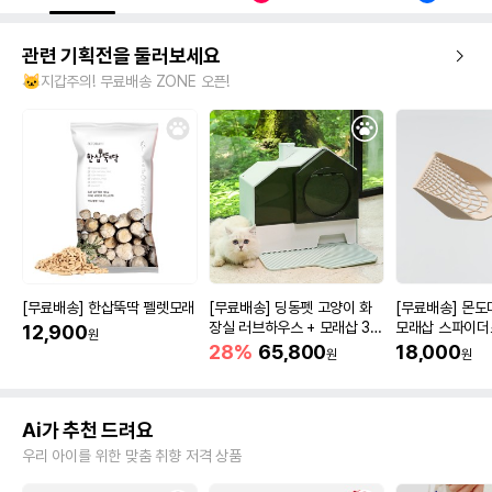
관련 기획전을 둘러보세요
🐱지갑주의! 무료배송 ZONE 오픈!
[무료배송] 한삽뚝딱 펠렛모래
[무료배송] 딩동펫 고양이 화
[무료배송] 몬
장실 러브하우스 + 모래삽 3c
모래삽 스파이더
12,900
원
olor
28%
65,800
18,000
원
원
Ai가 추천 드려요
우리 아이를 위한 맞춤 취향 저격 상품