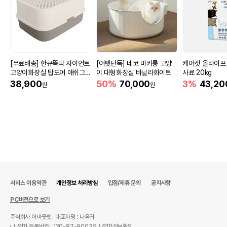
[무료배송] 한큐뚝딱 자이언트
[어펫단독] 네코 마카롱 고양
케어캣 올라이프
고양이화장실 탑도어 애쉬그레
이 대형화장실 바닐라화이트
사료 20kg
이
38,900
50%
70,000
3%
43,20
원
원
서비스 이용약관
개인정보 처리방침
입점/제휴 문의
공지사항
PC버전으로 보기
주식회사 어바웃펫
대표자명 : 나옥귀
사업자 등록번호 : 120-87-90035
사업자정보확인