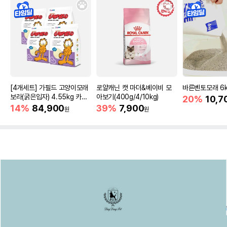
[4개세트] 가필드 고양이모래
로얄캐닌 캣 마더&베이비 모
바른벤토모래 6
보라(굵은입자) 4.55kg 카사
아보기(400g/4/10kg)
20%
10,7
바모래
14%
84,900
39%
7,900
원
원