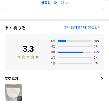
상품정보 더보기
후기 총
3
건
후기작성하고 최대 150점 받기
5
점
25
%
3.3
4
점
0
%
3
점
75
%
2
점
0
%
1
점
0
%
포토 후기
4