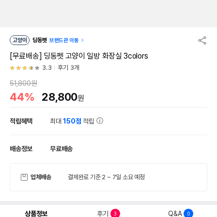
고양이
딩동펫
브랜드관 이동
[무료배송] 딩동펫 고양이 일방 화장실 3colors
3.3
후기 3개
51,800원
44%
28,800
원
적립혜택
최대
150점
적립
배송정보
무료배송
업체배송
결제완료 기준 2 ~ 7일 소요 예정
상품정보
후기
Q&A
3
0