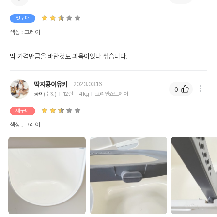
첫구매
색상 : 그레이
딱 가격만큼을 바란것도 과욕이었나 싶습니다. 
딱지콩이유키
2023.03.16
0
콩이
(수컷)
12살
4kg
코리안쇼트헤어
재구매
색상 : 그레이