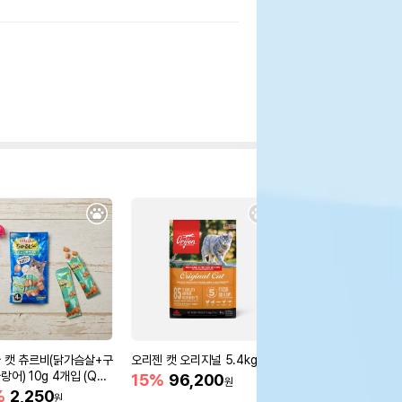
 캣 츄르비(닭가슴살+구
오리젠 캣 오리지널 5.4kg
로얄캐닌 캣 키튼 1.2k
어) 10g 4개입 (QS
15%
96,200
20%
19,800
원
원
3)
%
2,250
원