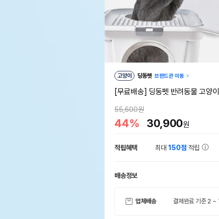
고양이
딩동펫
브랜드관 이동
[무료배송] 딩동펫 반려동물 고양이 
55,600원
44%
30,900
원
적립혜택
최대
150점
적립
배송정보
업체배송
결제완료 기준 2 ~