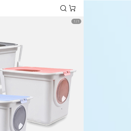
1
/
1