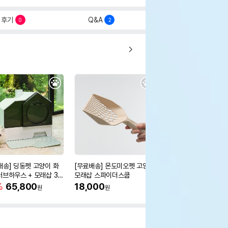
후기
Q&A
0
2
배송] 딩동펫 고양이 화
[무료배송] 몬도미오펫 고양이
[무료배송] 펫토리아 
러브하우스 + 모래삽 3c
모래삽 스파이더스쿱
벤토나이트 고양이 모래
18.14kg
%
65,800
18,000
36,900
원
원
원