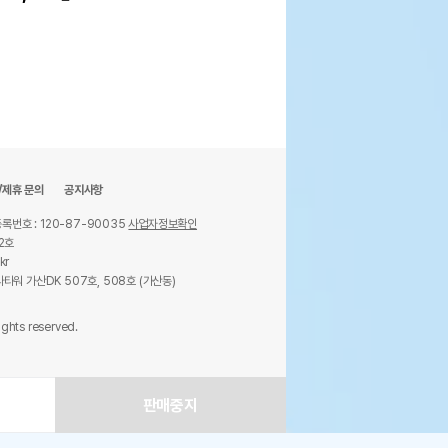
/제휴 문의
공지사항
록번호 : 120-87-90035
사업자정보확인
2호
kr
타워 가산DK 507호, 508호 (가산동)
ights reserved.
판매중지