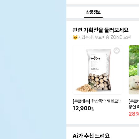
상품정보
관련 기획전을 둘러보세요
🐱지갑주의! 무료배송 ZONE 오픈!
[무료배송] 한삽뚝딱 펠렛모래
[무료
장실 
12,900
원
olor
28
Ai가 추천 드려요