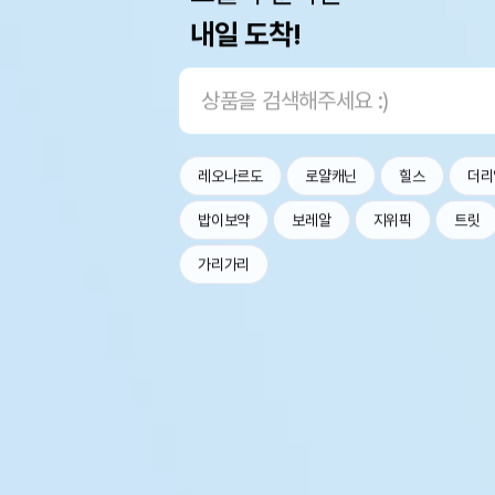
내일 도착!
레오나르도
로얄캐닌
힐스
더리
밥이보약
보레알
지위픽
트릿
가리가리