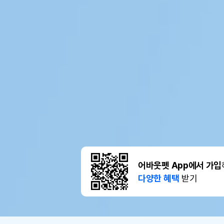
어바웃펫 App에서 가입
다양한 혜택
받기