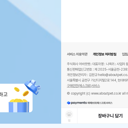
서비스 이용약관
개인정보 처리방침
입점
주식회사 어바웃펫
대표자명 : 나옥귀
사업자 등
통신판매업신고번호 : 제 2025-서울금천-238
개인정보관리자 : 김원규 hello@aboutpet.co.
서울특별시 금천구 가산디지털2로 144, 현대테라
구매안전(에스크로)서비스
© copyright (c) www.aboutpet.co.kr all r
하고
장바구니 담기
찜