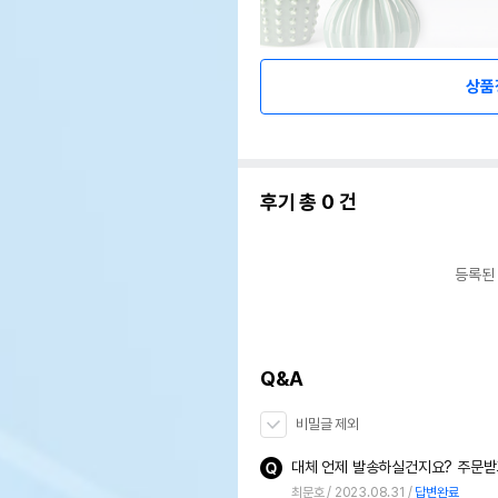
상품
후기 총
0
건
등록된
Q&A
비밀글 제외
대체 언제 발송하실건지요? 주문받
최문호
2023.08.31
답변완료