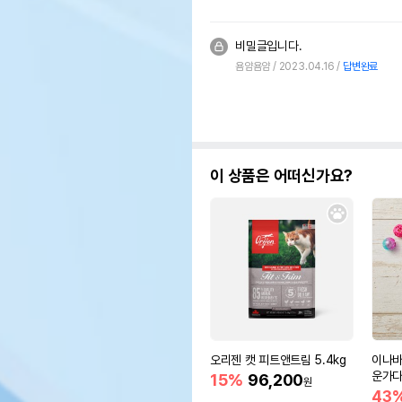
비밀글입니다.
욤얌욤얌
2023.04.16
답변완료
이 상품은 어떠신가요?
오리젠 캣 피트앤트림 5.4kg
이나바
운가다랑
15%
96,200
원
C-27
43