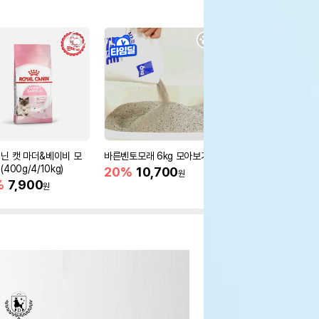
닌 캣 마더&베이비 모
바른벤토모래 6kg 모아보기
로얄캐닌 캣 인도어 4k
400g/4/10kg)
새 감소
20%
10,700
원
%
7,900
16%
55,000
원
원