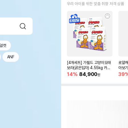
우리 아이를 위한 맞춤 취향 저격 상품
얼캣
ANF
[4개세트] 가필드 고양이모래
로얄캐
보라(굵은입자) 4.55kg 카사
아보기(
바모래
14%
84,900
39
원