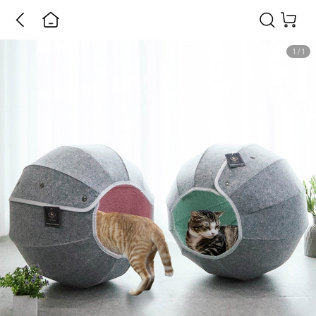
1
/
1