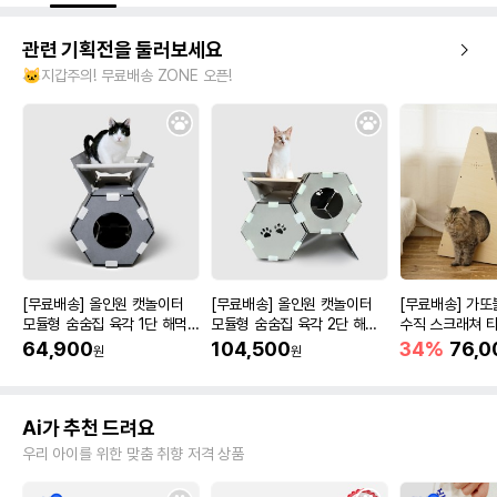
관련 기획전을 둘러보세요
🐱지갑주의! 무료배송 ZONE 오픈!
[무료배송] 올인원 캣놀이터
[무료배송] 올인원 캣놀이터
[무료배송] 가또
모듈형 숨숨집 육각 1단 해먹
모듈형 숨숨집 육각 2단 해먹
수직 스크래쳐 
형
형
64,900
104,500
34%
76,0
원
원
Ai가 추천 드려요
우리 아이를 위한 맞춤 취향 저격 상품