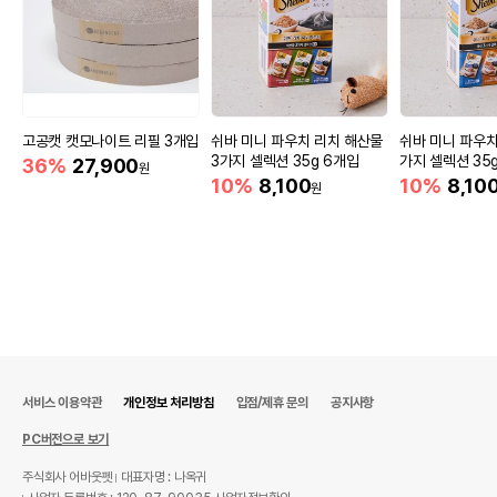
고공캣 캣모나이트 리필 3개입
쉬바 미니 파우치 리치 해산물
쉬바 미니 파우치
3가지 셀렉션 35g 6개입
가지 셀렉션 35
36%
27,900
원
10%
8,100
10%
8,10
원
서비스 이용약관
개인정보 처리방침
입점/제휴 문의
공지사항
PC버전으로 보기
주식회사 어바웃펫
대표자명 : 나옥귀