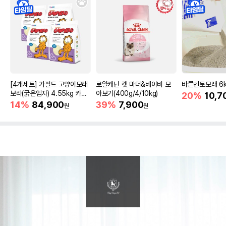
[4개세트] 가필드 고양이모래
로얄캐닌 캣 마더&베이비 모
바른벤토모래 6
보라(굵은입자) 4.55kg 카사
아보기(400g/4/10kg)
20%
10,7
바모래
14%
84,900
39%
7,900
원
원