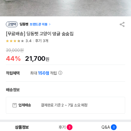
고양이
딩동펫
브랜드관 이동
[무료배송] 딩동펫 고양이 댕글 숨숨집
3.4
후기 3개
39,000원
44%
21,700
원
적립혜택
최대
150점
적립
배송정보
업체배송
결제완료 기준 2 ~ 7일 소요 예정
상품정보
후기
Q&A
3
0