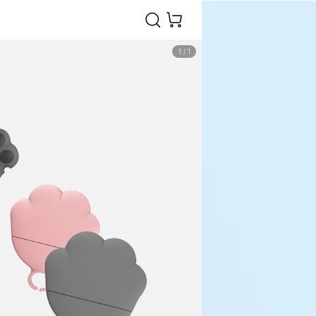
1
/
1