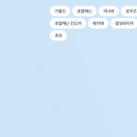
가필드
로얄캐닌
이나바
로우즈
로얄캐닌 인도어
쉐지애
알모네이처
츄르