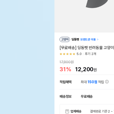
고양이
딩동펫
브랜드관 이동
[무료배송] 딩동펫 반려동물 고양이
5.0
후기 2개
17,800원
31%
12,200
원
적립혜택
최대
150점
적립
배송정보
무료배송
업체배송
결제완료 기준 2 ~