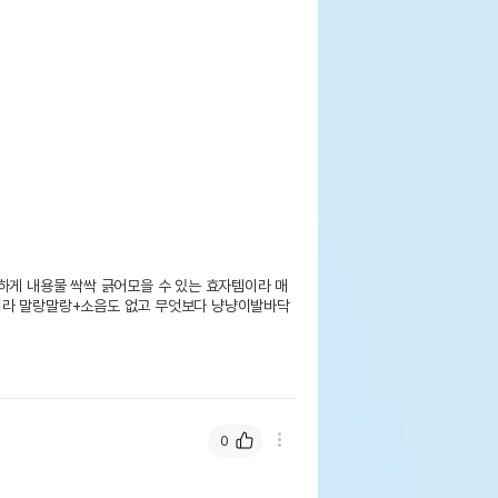
하게 내용물 싹싹 긁어모을 수 있는 효자템이라 매
라 말랑말랑+소음도 없고 무엇보다 냥냥이발바닥 
0