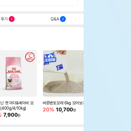
후기
Q&A
2
0
닌 캣 마더&베이비 모
바른벤토모래 6kg 모아보기
로얄캐닌 캣 인도어 4k
400g/4/10kg)
새 감소
20%
10,700
원
%
7,900
16%
55,000
원
원