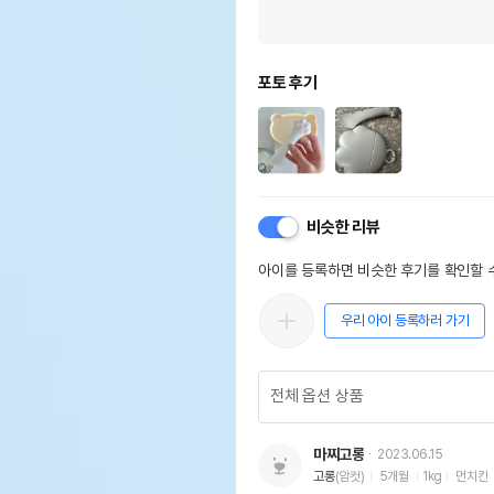
포토 후기
비슷한 리뷰
아이를 등록하면 비슷한 후기를 확인할 수
우리 아이 등록하러 가기
마찌고롱
2023.06.15
고롱
(암컷)
5개월
1kg
먼치킨