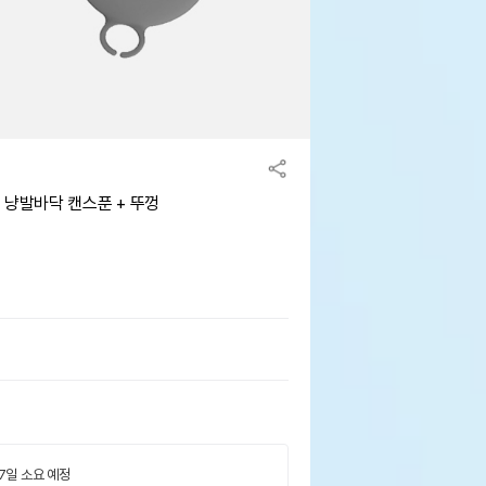
 냥발바닥 캔스푼 + 뚜껑
 7일 소요 예정