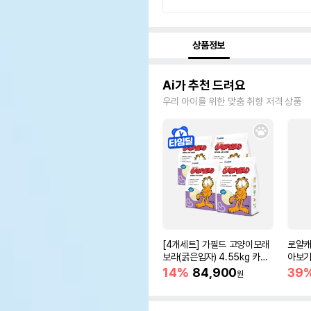
상품정보
Ai가 추천 드려요
우리 아이를 위한 맞춤 취향 저격 상품
[4개세트] 가필드 고양이모래
로얄캐
보라(굵은입자) 4.55kg 카사
아보기(
바모래
14%
84,900
39
원