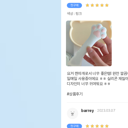
첫구매
색상 : 핑크
요거 캔따개로서 너무 좋은템! 완전 깔끔
일매일 사용중이에요 ㅎㅎ 실리콘 재질이
디자인이 너무 귀여워요 ㅎㅎ

#상품후기
barrey
2023.03.07
첫구매