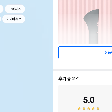
그리니즈
이나바츄르
상품
후기 총
2
건
5.0