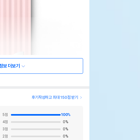
정보 더보기
후기작성하고 최대 150점 받기
5
점
100
%
4
점
0
%
3
점
0
%
2
점
0
%