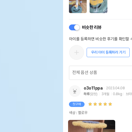
비슷한 리뷰
아이를 등록하면 비슷한 후기를 확인할 수
우리 아이 등록하러 가기
o3o11ppa
2023.04.08
하루
(암컷)
3개월
0.8kg
브리
첫구매
색상 : 옐로우