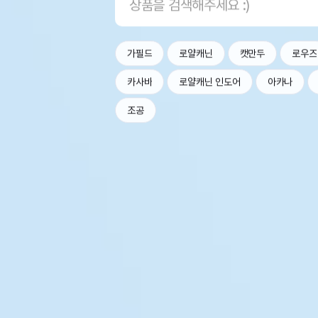
가필드
로얄캐닌
캣만두
로우즈
카사바
로얄캐닌 인도어
아카나
조공