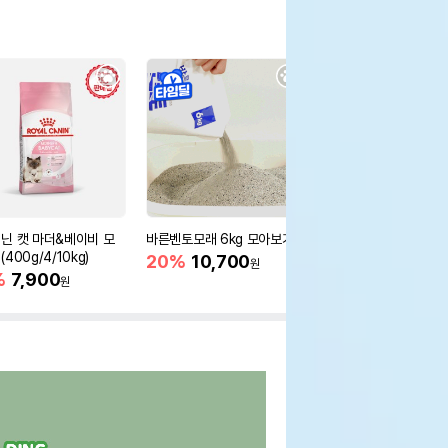
닌 캣 마더&베이비 모
바른벤토모래 6kg 모아보기
로얄캐닌 캣 인도어 4k
400g/4/10kg)
새 감소
20%
10,700
원
%
7,900
16%
55,000
원
원