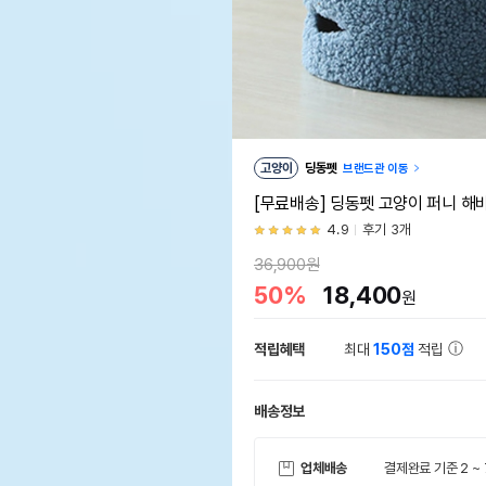
고양이
딩동펫
브랜드관 이동
[무료배송] 딩동펫 고양이 퍼니 해
4.9
후기 3개
36,900원
50%
18,400
원
적립혜택
최대
150점
적립
배송정보
업체배송
결제완료 기준 2 ~