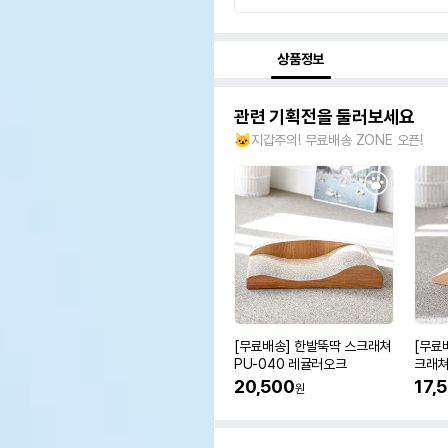
상품정보
관련 기획전을 둘러보세요
🐱지갑주의! 무료배송 ZONE 오픈!
[무료배송] 한발뚝딱 스크래쳐
[무료
PU-040 레귤러오크
크래쳐
20,500
17,
원