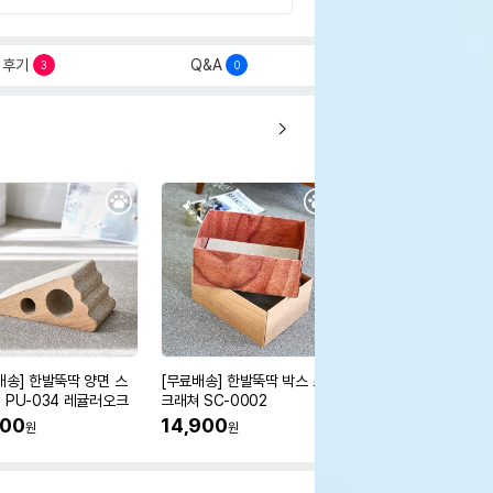
후기
Q&A
3
0
배송] 한발뚝딱 양면 스
[무료배송] 한발뚝딱 박스 스
[무료배송] 한발뚝딱 수
 PU-034 레귤러오크
크래쳐 SC-0002
스크래쳐 PU-075
500
14,900
29,500
원
원
원