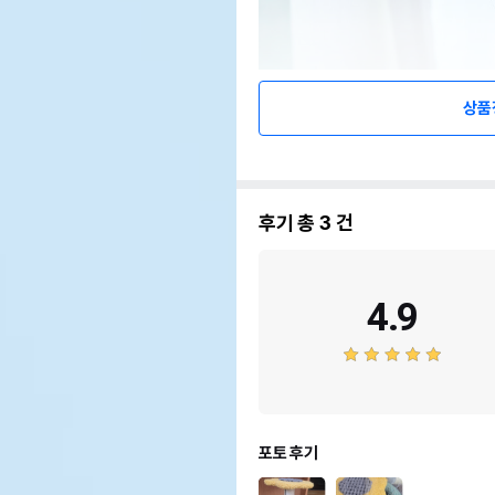
상품
후기 총
3
건
4.9
포토 후기