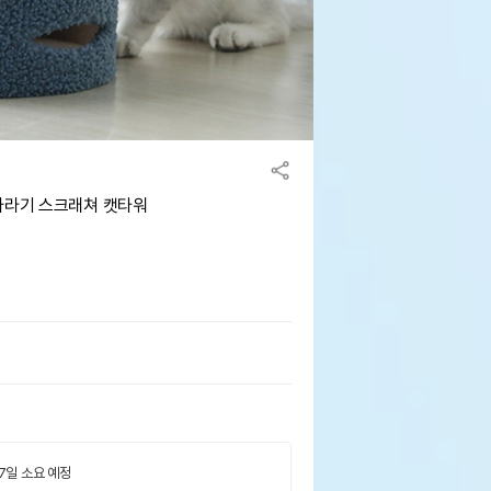
바라기 스크래쳐 캣타워
 7일 소요 예정