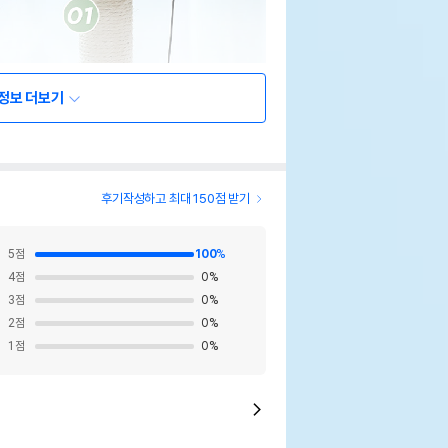
정보 더보기
후기작성하고 최대 150점 받기
5
점
100
%
4
점
0
%
3
점
0
%
2
점
0
%
1
점
0
%