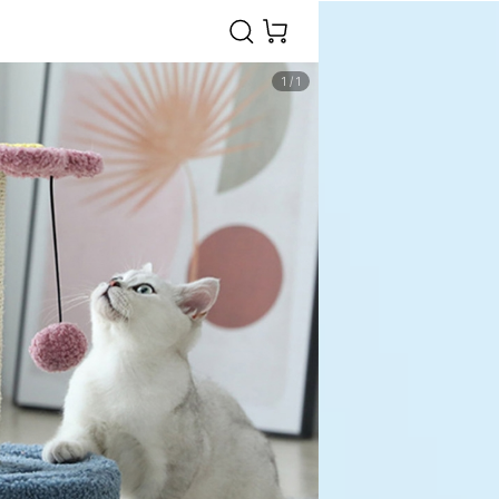
1
/
1