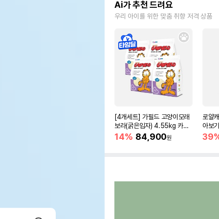
Ai가 추천 드려요
우리 아이를 위한 맞춤 취향 저격 상품
[4개세트] 가필드 고양이모래
로얄캐
보라(굵은입자) 4.55kg 카사
아보기(
바모래
14%
84,900
39
원