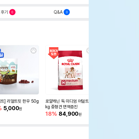
후기
Q&A
0
0
세트] 리얼트릿 한우 50g
로얄캐닌 독 미디엄 어덜트 10
오리젠 독 스몰브리드 4
kg 중형견 면역증진
%
5,000
15%
75,400
원
원
18%
84,900
원