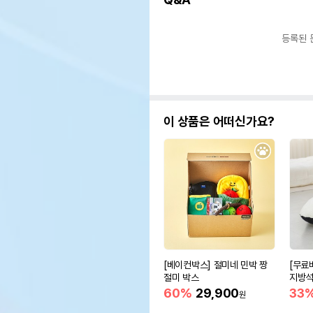
등록된 
이 상품은 어떠신가요?
[베이컨박스] 절미네 민박 짱
[무료
절미 박스
지방석
m)
60%
29,900
33
원