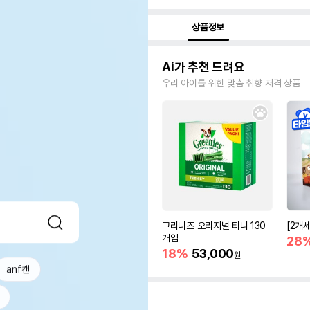
상품정보
Ai가 추천 드려요
우리 아이를 위한 맞춤 취향 저격 상품
그리니즈 오리지널 티니 130
[2개
개입
28
18%
53,000
원
anf캔