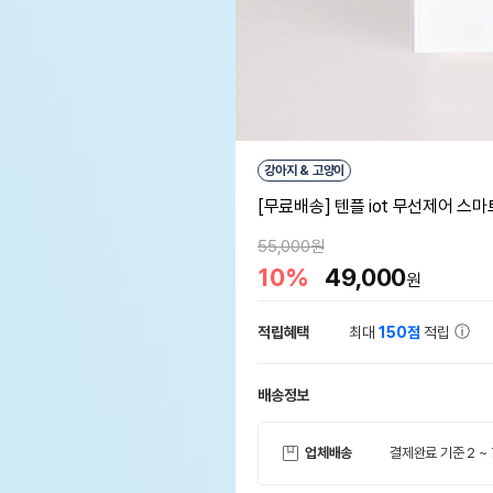
강아지 & 고양이
[무료배송] 텐플 iot 무선제어 스마트
55,000원
10%
49,000
원
적립혜택
최대
150점
적립
배송정보
업체배송
결제완료 기준 2 ~