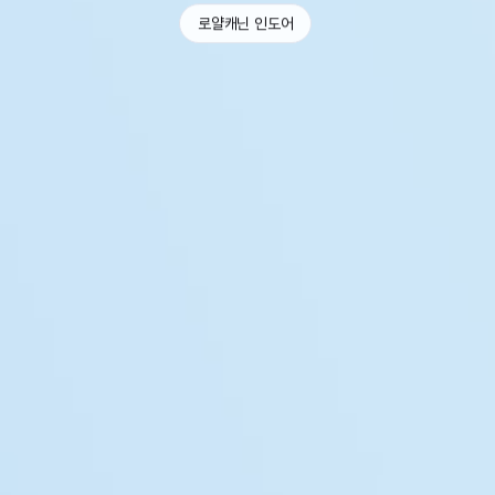
로얄캐닌 인도어