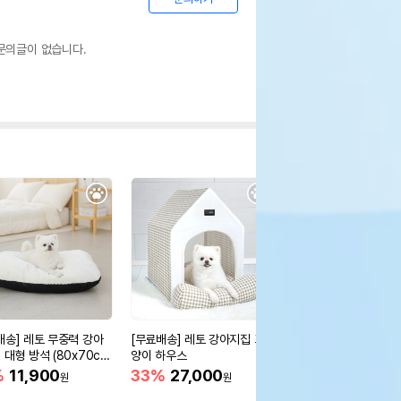
문의글이 없습니다.
배송] 레토 무중력 강아
[무료배송] 레토 강아지집 고
[무료배송] 레토 강아지
 대형 방석 (80x70c
양이 하우스
가방 백팩
%
11,900
33%
27,000
33%
22,900
원
원
원