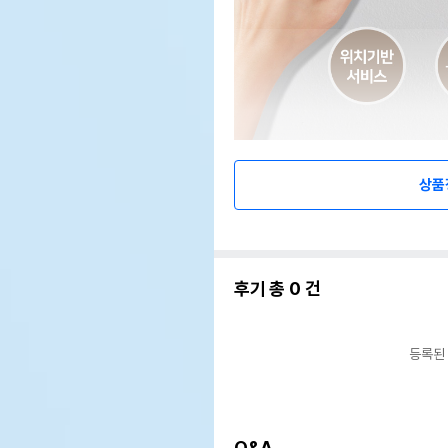
상품
후기 총
0
건
등록된
Q&A