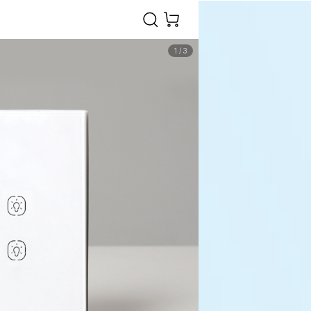
1
/
3