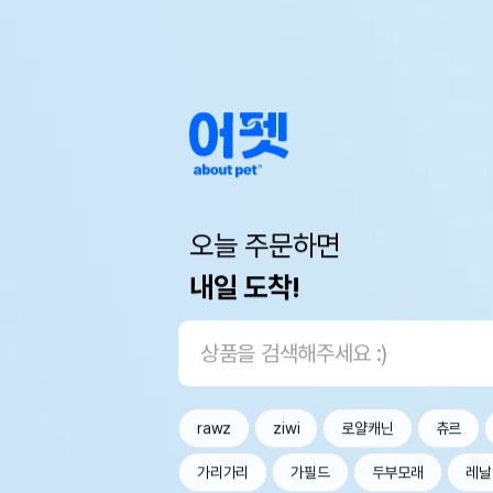
오늘 주문하면
내일 도착!
rawz
ziwi
로얄캐닌
츄르
가리가리
가필드
두부모래
레날