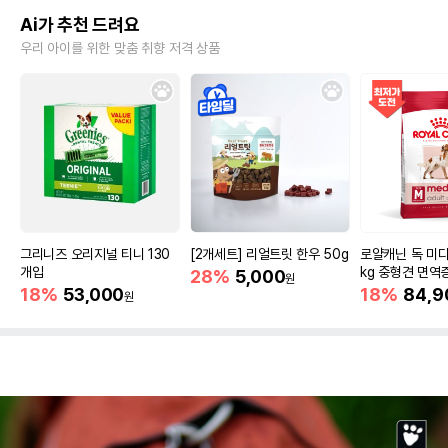
Ai가 추천 드려요
우리 아이를 위한 맞춤 취향 저격 상품
그리니즈 오리지널 티니 130
[2개세트] 리얼트릿 한우 50g
로얄캐닌 독 미디
개입
kg 중형견 면역
28%
5,000
원
18%
53,000
18%
84,9
원