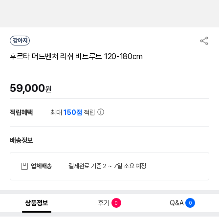
강아지
후르타 머드벤처 리쉬 비트루트 120-180cm
59,000
원
적립혜택
최대
150점
적립
배송정보
업체배송
결제완료 기준 2 ~ 7일 소요 예정
상품정보
후기
Q&A
0
0