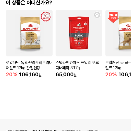
이 상품은 어떠신가요?
로얄캐닌 독 라브라도리트리버
스텔라앤츄이스 퓨얼리 포크
로얄캐닌 독 골든
어덜트 12kg 관절건강
디너패티 397g
덜트 12kg
20%
106,160
65,000
20%
106,
원
원