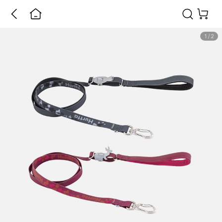
1
/
2