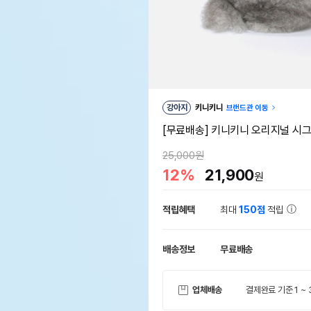
강아지
키니키니
브랜드관 이동
[무료배송] 키니키니 오리지널 시그
25,000원
12%
21,900
원
적립혜택
최대
150점
적립
배송정보
무료배송
업체배송
결제완료 기준 1 ~