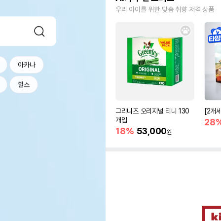
우리 아이를 위한 맞춤 취향 저격 상품
아카나
힐스
그리니즈 오리지널 티니 130
[2개
개입
28
18%
53,000
원