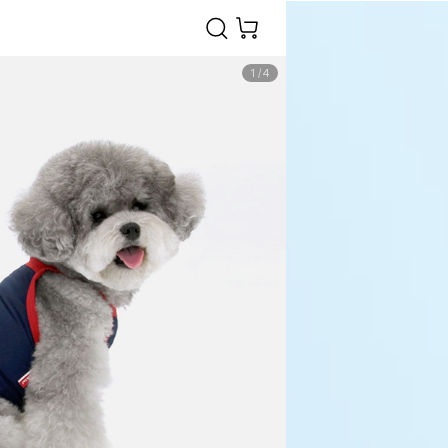
1
/
4