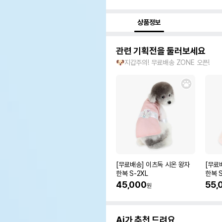
상품정보
관련 기획전을 둘러보세요
🐶지갑주의! 무료배송 ZONE 오픈!
[무료배송] 이츠독 시온 왕자
[무료
한복 S-2XL
한복 S
45,000
55,
원
Ai가 추천 드려요