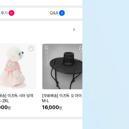
후기
Q&A
0
0
배송] 이츠독 시아 당의
[무료배송] 이츠독 오 마이 갓
[무료배송] 이츠독 몽뚜
-2XL
M-L
즈 아노락 점퍼
000
16,000
38,000
원
원
원