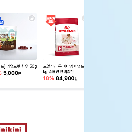
세트] 리얼트릿 한우 50g
로얄캐닌 독 미디엄 어덜트 10
오리젠 독 스몰브리드 4
kg 중형견 면역증진
%
5,000
15%
75,400
원
원
18%
84,900
원