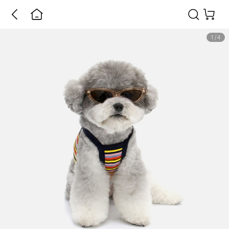
1
/
4