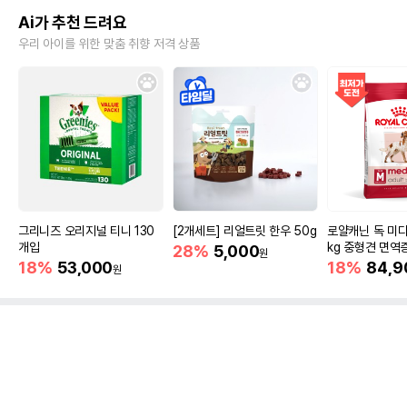
Ai가 추천 드려요
우리 아이를 위한 맞춤 취향 저격 상품
그리니즈 오리지널 티니 130
[2개세트] 리얼트릿 한우 50g
로얄캐닌 독 미디
개입
kg 중형견 면역
28%
5,000
원
18%
53,000
18%
84,9
원