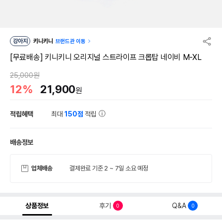
강아지
키니키니
브랜드관 이동
[무료배송] 키니키니 오리지널 스트라이프 크롭탑 네이비 M-XL
25,000원
12%
21,900
원
적립혜택
최대
150점
적립
배송정보
업체배송
결제완료 기준 2 ~ 7일 소요 예정
상품정보
후기
Q&A
0
0