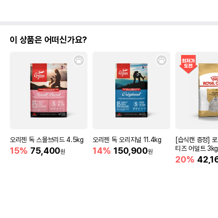
이 상품은 어떠신가요?
오리젠 독 스몰브리드 4.5kg
오리젠 독 오리지널 11.4kg
[습식캔 증정] 
티즈 어덜트 3k
15%
75,400
14%
150,900
원
원
20%
42,1