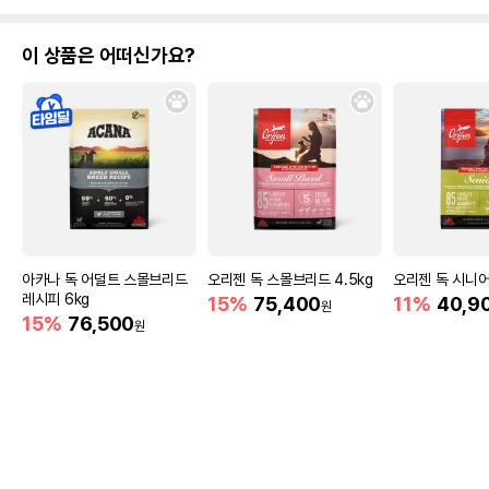
이 상품은 어떠신가요?
아카나 독 어덜트 스몰브리드
오리젠 독 스몰브리드 4.5kg
오리젠 독 시니어
레시피 6kg
15%
75,400
11%
40,9
원
15%
76,500
원