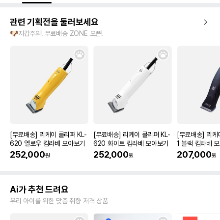
관련 기획전을 둘러보세요
🐶지갑주의! 무료배송 ZONE 오픈!
[무료배송] 리케이 클리퍼 KL-
[무료배송] 리케이 클리퍼 KL-
[무료배송] 리케
620 옐로우 킴라베 모아보기
620 화이트 킴라베 모아보기
1 블랙 킴라베 
252,000
252,000
207,000
원
원
원
Ai가 추천 드려요
우리 아이를 위한 맞춤 취향 저격 상품