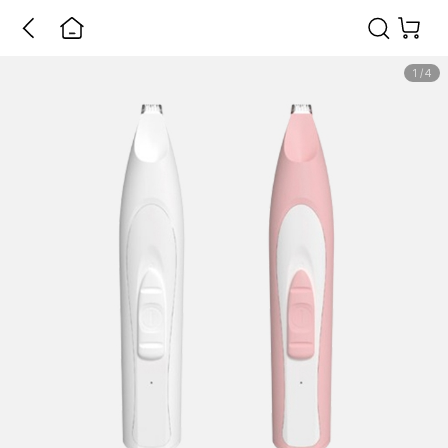
1
/
4