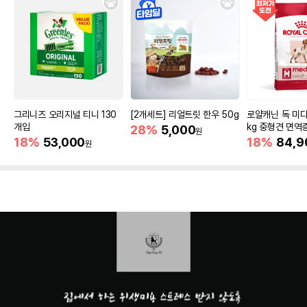
그리니즈 오리지널 티니 130
[2개세트] 리얼트릿 한우 50g
로얄캐닌 독 미디
개입
kg 중형견 면역
28%
5,000
원
18%
53,000
18%
84,9
원