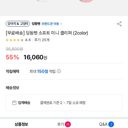
강아지 & 고양이
딩동펫
브랜드관 이동
[무료배송] 딩동펫 소프트 미니 클리퍼 (2color)
4.6
후기 25개
35,800원
55%
16,060
원
적립혜택
최대
150점
적립
배송정보
업체배송
결제완료 기준 2 ~ 7일 소요 예정
상품정보
후기
Q&A
25
2