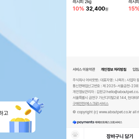
레시피 2kg
레시피
10%
32,400
15
원
서비스 이용약관
개인정보 처리방침
입점
주식회사 어바웃펫
대표자명 : 나옥귀
사업자 등
통신판매업신고번호 : 제 2025-서울금천-238
개인정보관리자 : 김원규 hello@aboutpet.co.
서울특별시 금천구 가산디지털2로 144, 현대테라
구매안전(에스크로)서비스
© copyright (c) www.aboutpet.co.kr all r
하고
장바구니 담기