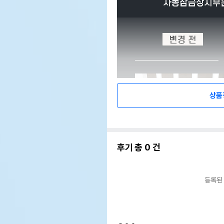
상품
후기 총
0
건
등록된