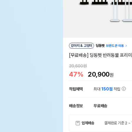
강아지 & 고양이
딩동펫
브랜드관 이동
[무료배송] 딩동펫 반려동물 프리
39,600원
47%
20,900
원
적립혜택
최대
150점
적립
배송정보
무료배송
업체배송
결제완료 기준 2 ~