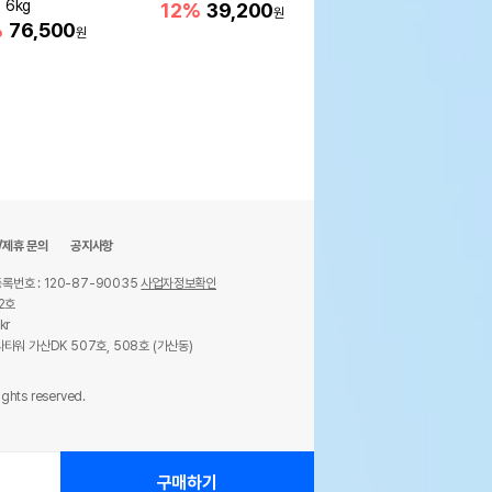
 6kg
12%
39,200
15%
75,400
원
원
%
76,500
원
/제휴 문의
공지사항
록번호 : 120-87-90035
사업자정보확인
2호
kr
타워 가산DK 507호, 508호 (가산동)
ights reserved.
구매하기