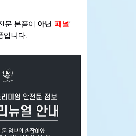
전문 본품이
아닌
'
패널
'
품입니다
.