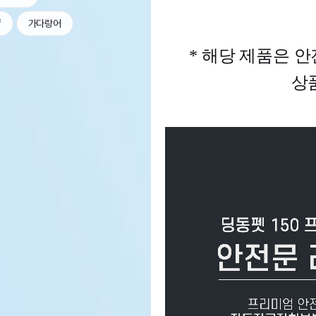
f
가다랑어
*
해당 제품은 안
상