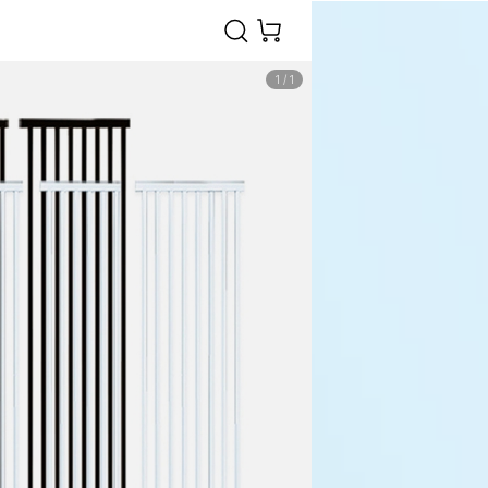
1
/
1