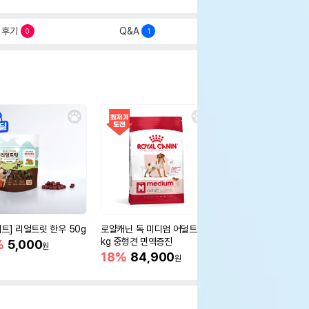
후기
Q&A
0
1
세트] 리얼트릿 한우 50g
로얄캐닌 독 미디엄 어덜트 10
오리젠 독 스몰브리드 4
kg 중형견 면역증진
%
5,000
15%
75,400
원
원
18%
84,900
원