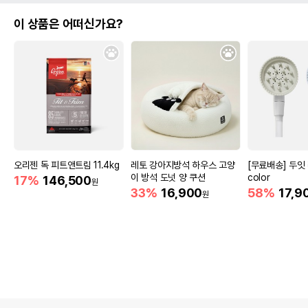
이 상품은 어떠신가요?
오리젠 독 피트앤트림 11.4kg
레토 강아지방석 하우스 고양
[무료배송] 두잇
이 방석 도넛 양 쿠션
color
17%
146,500
원
33%
16,900
58%
17,9
원