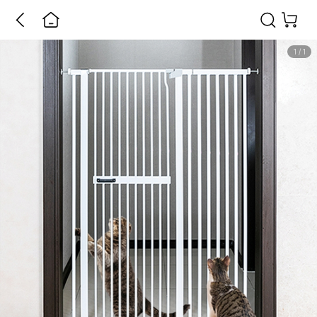
1
/
1