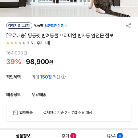
강아지 & 고양이
딩동펫
브랜드관 이동
[무료배송] 딩동펫 반려동물 프리미엄 반자동 안전문 점보
3.5
후기 1개
164,000원
39%
98,900
원
적립혜택
최대
150점
적립
배송정보
무료배송
업체배송
결제완료 기준 2 ~ 7일 소요 예정
상품정보
후기
Q&A
1
0