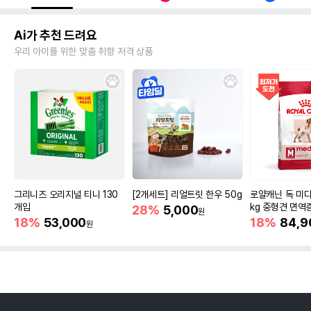
Ai가 추천 드려요
우리 아이를 위한 맞춤 취향 저격 상품
그리니즈 오리지널 티니 130
[2개세트] 리얼트릿 한우 50g
로얄캐닌 독 미디
개입
kg 중형견 면역
28%
5,000
원
18%
53,000
18%
84,9
원