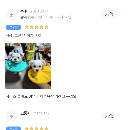
수후
2023.08.01
0
솜이
(수컷)
1살
5.1kg
포메라니안
첫구매
색상 : 그린 / 사이즈 : 3호
사이즈 좋아요 댕댕이 해수욕장 가려고 구입요 
고룽지
2023.07.25
0
첫구매