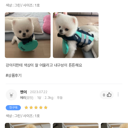
색상 : 그린 / 사이즈 : 1호
강아지한테 색상이 잘 어울리고 내구성이 튼튼해요

#상품후기
짼이
2023.07.22
0
메리
(암컷)
1살
2.3kg
푸들
첫구매
색상 : 그린 / 사이즈 : 1호