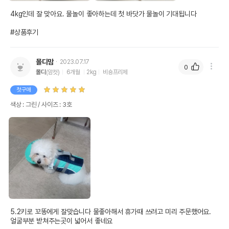
4kg인데 잘 맞아요. 물놀이 좋아하는데 첫 바닷가 물놀이 기대됩니다 

#상품후기
몰디맘
2023.07.17
0
몰디
(암컷)
6개월
2kg
비숑프리제
첫구매
색상 : 그린 / 사이즈 : 3호
5.2키로 꼬똥에게 잘맞습니다 물좋아해서 휴가때 쓰려고 미리 주문했어요. 
얼굴부분 받쳐주는곳이 넓어서 좋네요
