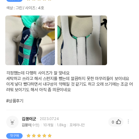
색상 : 그린 / 사이즈 : 4호
걱정했는데 다행히 사이즈가 잘 맞네요 

세탁하고 쓰라고 해서 스펀지를 뺐는데 깔끔하지 못한 마무리들이 보이네요 
이게 넣다 뺐다하면서 내구성이 약해질 것 같기도 하고 오래 쓰기에는 조금 어
려워 보이기도 해서 아직 좀 의문이네요 

#상품후기
김몽이군
2023.07.24
0
김몽이
(수컷)
10개월
1.8kg
포메라니안
첫구매