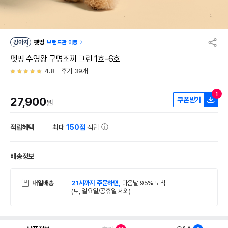
강아지
펫띵
브랜드관 이동
펫띵 수영왕 구명조끼 그린 1호-6호
4.8
후기 39개
1
27,900
쿠폰받기
원
적립혜택
최대
150점
적립
배송정보
내일배송
21시까지 주문하면,
다음날 95% 도착
(토, 일요일/공휴일 제외)