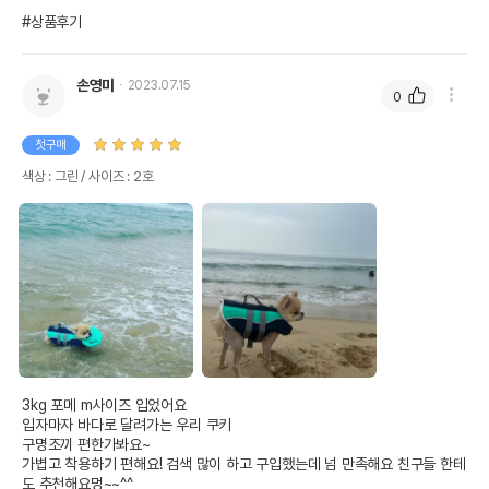
#상품후기
손영미
2023.07.15
0
첫구매
색상 : 그린 / 사이즈 : 2호
3kg 포메 m사이즈 입었어요

입자마자 바다로 달려가는 우리 쿠키

구명조끼 편한가봐요~

가볍고 착용하기 편해요! 검색 많이 하고 구입했는데 넘 만족해요 친구들 한테
도 추천해요멍~~^^
