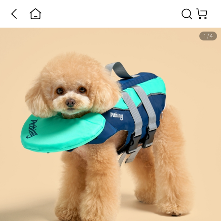
1
/
4