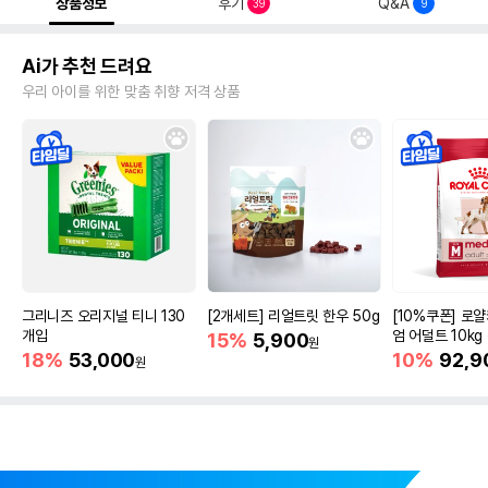
상품정보
후기
Q&A
39
9
Ai가 추천 드려요
우리 아이를 위한 맞춤 취향 저격 상품
그리니즈 오리지널 티니 130
[2개세트] 리얼트릿 한우 50g
[10%쿠폰] 로
개입
엄 어덜트 10kg
15%
5,900
원
증진
18%
53,000
10%
92,9
원