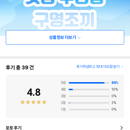
상품정보 더보기
후기 총
39
건
후기작성하고 최대 150점 받기
5
점
88
%
4.8
4
점
10
%
3
점
0
%
2
점
2
%
1
점
0
%
포토 후기