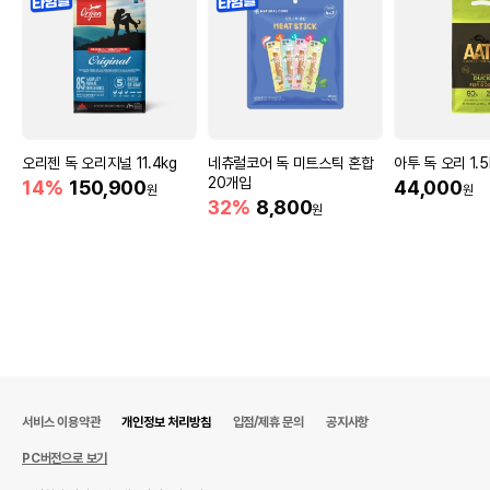
오리젠 독 오리지널 11.4kg
네츄럴코어 독 미트스틱 혼합
아투 독 오리 1.5
20개입
14%
150,900
44,000
원
원
32%
8,800
원
서비스 이용약관
개인정보 처리방침
입점/제휴 문의
공지사항
PC버전으로 보기