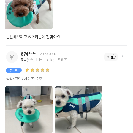
튼튼해보이고 5.7키론데 잘맞아요
874****
2023.07.17
0
뭉치
(수컷)
1살
4.1kg
말티즈
첫구매
색상 : 그린 / 사이즈 : 2호