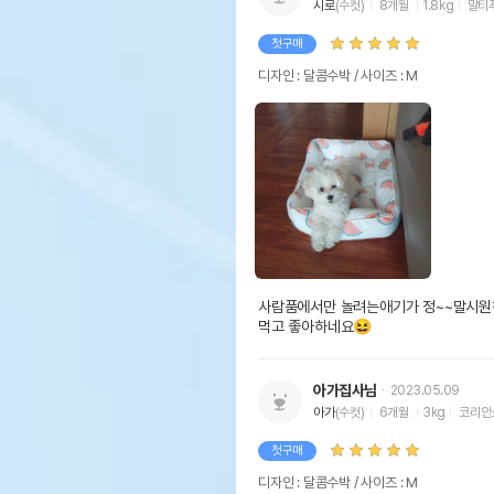
시로
(수컷)
8개월
1.8kg
말티
첫구매
디자인 : 달콤수박 / 사이즈 : M
사람품에서만 놀려는애기가 정~~말시원
먹고 좋아하네요😆
아가집사님
2023.05.09
아가
(수컷)
6개월
3kg
코리안
첫구매
디자인 : 달콤수박 / 사이즈 : M