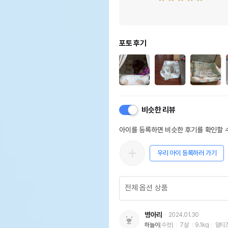
포토 후기
비슷한 리뷰
아이를 등록하면 비슷한 후기를 확인할 수
우리 아이 등록하러 가기
병아리
2024.01.30
하늘이
(수컷)
7살
9.1kg
말티