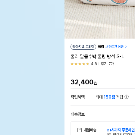
강아지 & 고양이
울리
브랜드관 이동
울리 달콤수박 쿨링 방석 S-L
4.8
후기 7개
32,400
원
적립혜택
최대
150점
적립
배송정보
내일배송
21시까지 주문하면
(토, 일요일/공휴일 