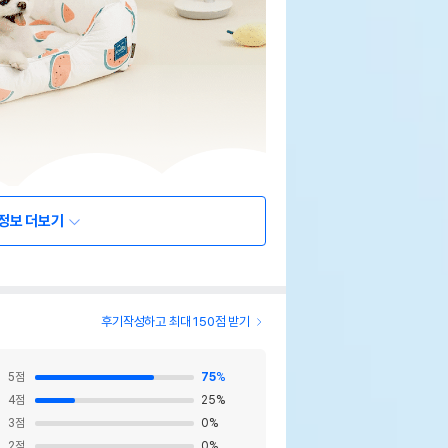
정보 더보기
후기작성하고 최대 150점 받기
5
점
75
%
4
점
25
%
3
점
0
%
2
점
0
%