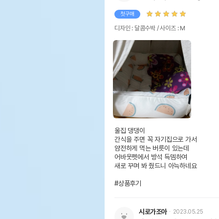
첫구매
디자인 : 달콤수박 / 사이즈 : M
울집 댕댕이 

간식을 주면 꼭 자기집으로 가서 

얌전하게 먹는 버릇이 있는데

어바웃펫에서 방석 득뎀하여

새로 꾸며 봐 줬드니 아늑하네요 

#상품후기
시로가조아
2023.05.25