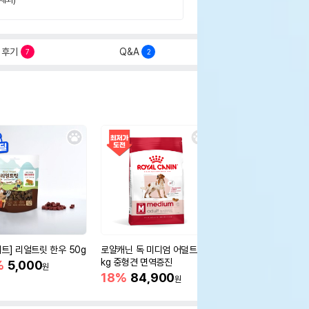
후기
Q&A
7
2
세트] 리얼트릿 한우 50g
로얄캐닌 독 미디엄 어덜트 10
오리젠 독 스몰브리드 4
kg 중형견 면역증진
%
5,000
15%
75,400
원
원
18%
84,900
원