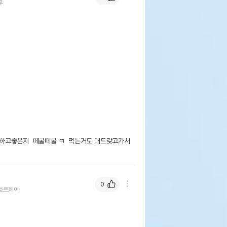
푸
하고좋은지  떼굴떼굴 ㅋ  먹는거도 매트갖고가서
0
쇼트헤어