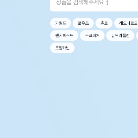
가필드
로우즈
츄르
레오나르도
팬시피스트
스크래쳐
뉴트리플랜
로얄캐닌