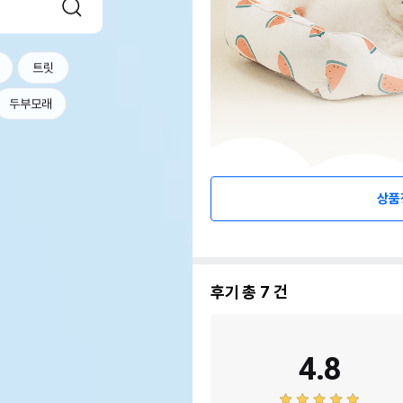
트릿
두부모래
상품
후기 총
7
건
4.8