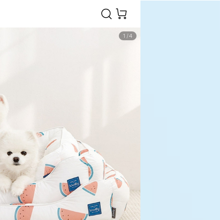
1
/
4