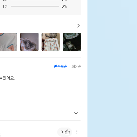
1
점
0
%
만족도순
최신순
 있어요.
0
즈