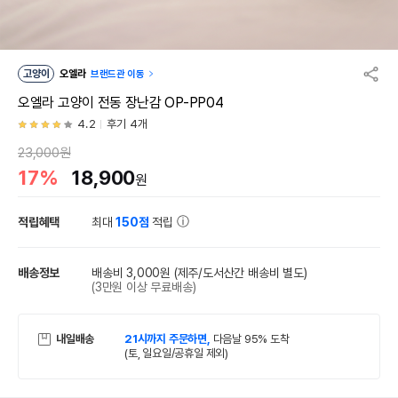
고양이
오엘라
브랜드관 이동
오엘라 고양이 전동 장난감 OP-PP04
4.2
후기 4개
23,000원
17%
18,900
원
적립혜택
최대
150점
적립
배송정보
배송비 3,000원
(제주/도서산간 배송비 별도)
(3만원 이상 무료배송)
내일배송
21시까지 주문하면,
다음날 95% 도착
(토, 일요일/공휴일 제외)