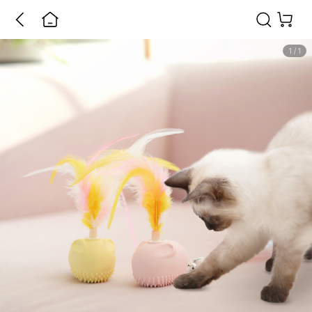
1
/
1