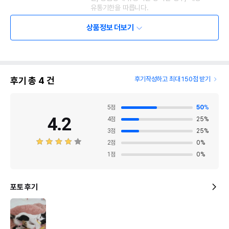
유통기한을 따릅니다.
상품정보 더보기
후기 총
4
건
후기작성하고 최대 150점 받기
5
점
50
%
4.2
4
점
25
%
3
점
25
%
2
점
0
%
1
점
0
%
포토 후기