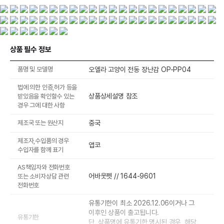
상품 필수 정보
품명 및 모델명
오엘라 고양이 전동 장난감 OP-PP04
법에 의한 인증,허가 등을
상품상세설명 참조
받았음을 확인할수 있는
경우 그에 대한 사항
제조국 또는 원산지
중국
제조자,수입품의 경우
앱코
수입자를 함께 표기
AS책임자와 전화번호
어바웃펫 // 1644-9601
또는 소비자상담 관련
전화번호
유통기한이 최소 2026.12.06이거나 그
이후인 상품이 출고됩니다.
유통기한
단, 상품명에 유통기한 명시된 경우, 해당