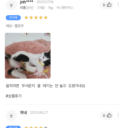
jnh****
2023.07.14
0
리퐁
(암컷)
2개월
1kg
하나뿐인믹스
첫구매
색상 : 옐로우
움직이면  무서운지  울  애기는  안 놀고  도망가네요

#상품후기
작내
2023.06.27
0