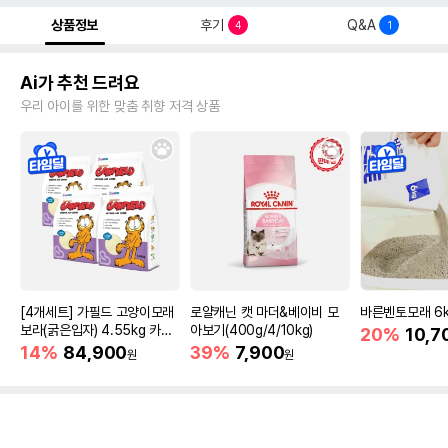
상품정보
후기
Q&A
4
1
Ai가 추천 드려요
우리 아이를 위한 맞춤 취향 저격 상품
[4개세트] 가필드 고양이모래
로얄캐닌 캣 마더&베이비 모
바른벤토모래 6
보라(굵은입자) 4.55kg 카사
아보기(400g/4/10kg)
20%
10,7
바모래
14%
84,900
39%
7,900
원
원