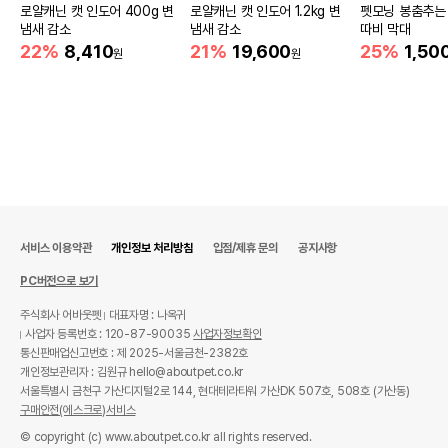
로얄캐닌 캣 인도어 400g 변
로얄캐닌 캣 인도어 1.2kg 변
펫모닝 봉춤추는
냄새 감소
냄새 감소
따비 막대
22%
8,410
21%
19,600
25%
1,50
원
원
서비스 이용약관
개인정보 처리방침
입점/제휴 문의
공지사항
PC버전으로 보기
주식회사 어바웃펫
대표자명 : 나옥귀
사업자 등록번호 : 120-87-90035
사업자정보확인
통신판매업신고번호 : 제 2025-서울금천-2382호
개인정보관리자 : 김원규 hello@aboutpet.co.kr
서울특별시 금천구 가산디지털2로 144, 현대테라타워 가산DK 507호, 508호 (가산동)
구매안전(에스크로)서비스
© copyright (c) www.aboutpet.co.kr all rights reserved.